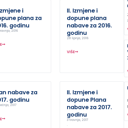
 Izmjene i
II. Izmjene i
opune plana za
dopune plana
16. godinu
nabave za 2016.
travnja, 2016
godinu
28 lipnja, 2016
ŠE
VIŠE
lan nabave za
II. Izmjene i
17. godinu
dopune Plana
ječnja, 2017
nabave za 2017.
godinu
ŠE
3 travnja, 2017
.