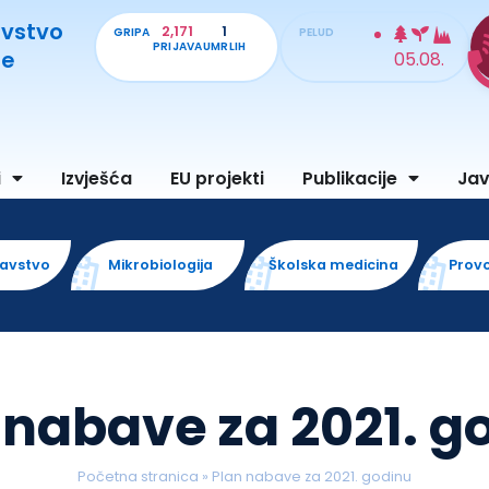
avstvo
2,171
1
GRIPA
PELUD
PRIJAVA
UMRLIH
je
05.08.
i
Izvješća
EU projekti
Publikacije
Ja
ravstvo
Mikrobiologija
Školska medicina
Prov
 nabave za 2021. g
Početna stranica
»
Plan nabave za 2021. godinu