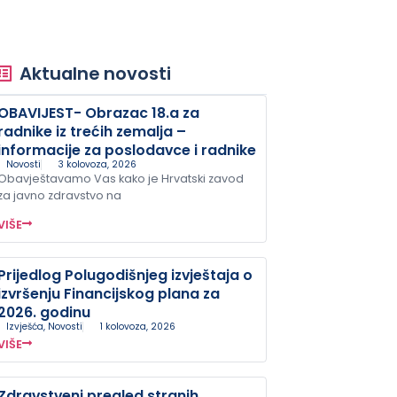
Aktualne novosti
OBAVIJEST- Obrazac 18.a za
radnike iz trećih zemalja –
informacije za poslodavce i radnike
Novosti
3 kolovoza, 2026
Obavještavamo Vas kako je Hrvatski zavod
za javno zdravstvo na
VIŠE
Prijedlog Polugodišnjeg izvještaja o
izvršenju Financijskog plana za
2026. godinu
Izvješća
,
Novosti
1 kolovoza, 2026
VIŠE
Zdravstveni pregled stranih