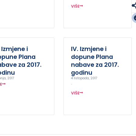
VIŠE
I. Izmjene i
IV. Izmjene i
opune Plana
dopune Plana
abave za 2017.
nabave za 2017.
odinu
godinu
pnja, 2017
4 listopada, 2017
.
ŠE
VIŠE