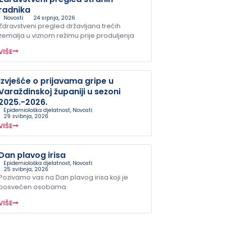
radnika
Novosti
24 srpnja, 2026
Zdravstveni pregled državljana trećih
zemalja u viznom režimu prije produljenja
VIŠE
Izvješće o prijavama gripe u
Varaždinskoj županiji u sezoni
2025.-2026.
Epidemiološka djelatnost
,
Novosti
29 svibnja, 2026
VIŠE
Dan plavog irisa
Epidemiološka djelatnost
,
Novosti
25 svibnja, 2026
Pozivamo vas na Dan plavog irisa koji je
posvećen osobama
VIŠE