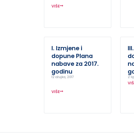
VIŠE
I. Izmjene i
II
dopune Plana
d
nabave za 2017.
n
godinu
g
12 ožujka, 2017
2 li
VI
VIŠE