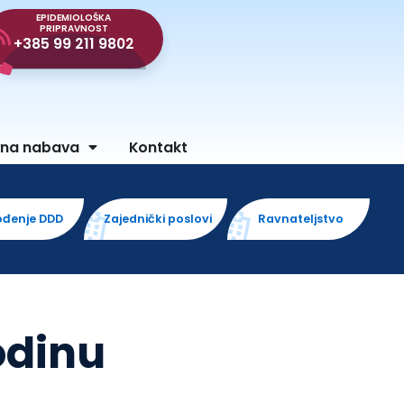
EPIDEMIOLOŠKA
PRIPRAVNOST
+385 99 211 9802
vna nabava
Kontakt
ođenje DDD
Zajednički poslovi
Ravnateljstvo
odinu