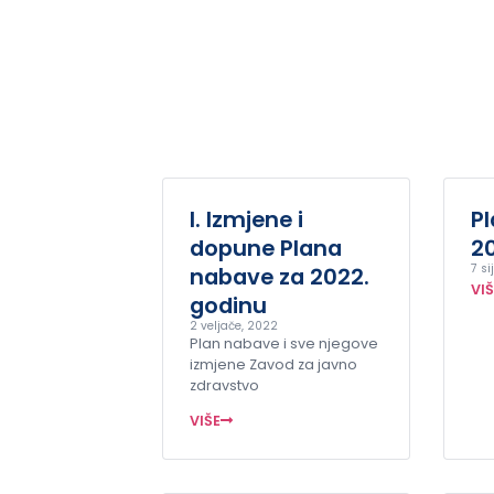
I. Izmjene i
P
dopune Plana
20
7 si
nabave za 2022.
VI
godinu
2 veljače, 2022
Plan nabave i sve njegove
izmjene Zavod za javno
zdravstvo
VIŠE