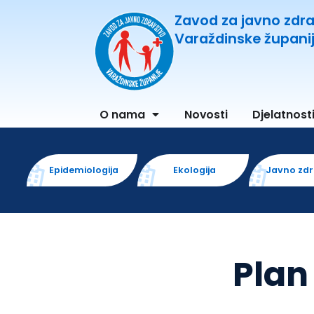
Zavod za javno zdr
Varaždinske župani
O nama
Novosti
Djelatnost
Epidemiologija
Ekologija
Javno zd
Plan