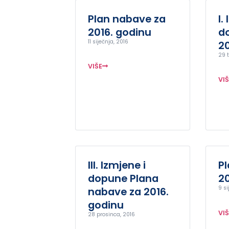
Plan nabave za
I.
2016. godinu
d
11 siječnja, 2016
20
29 
VIŠE
VI
III. Izmjene i
P
dopune Plana
20
9 si
nabave za 2016.
godinu
VI
28 prosinca, 2016