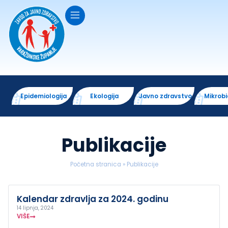
Epidemiologija
Ekologija
Javno zdravstvo
Mikrobi
Publikacije
Početna stranica
»
Publikacije
Kalendar zdravlja za 2024. godinu
14 lipnja, 2024
VIŠE