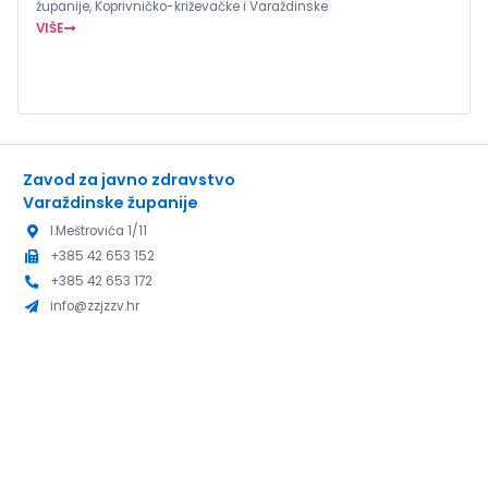
županije, Koprivničko-križevačke i Varaždinske
VIŠE
Zavod za javno zdravstvo
Varaždinske županije
I.Meštrovića 1/11
+385 42 653 152
+385 42 653 172
info@zzjzzv.hr