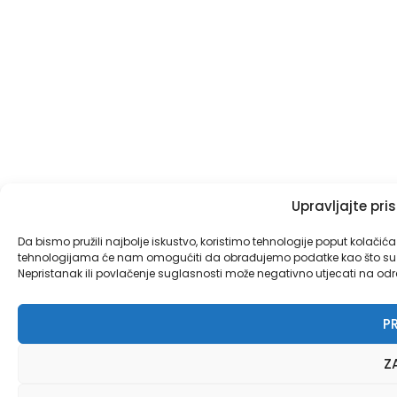
Upravljajte pr
Da bismo pružili najbolje iskustvo, koristimo tehnologije poput kolačić
tehnologijama će nam omogućiti da obrađujemo podatke kao što su pon
Nepristanak ili povlačenje suglasnosti može negativno utjecati na određ
PR
Z