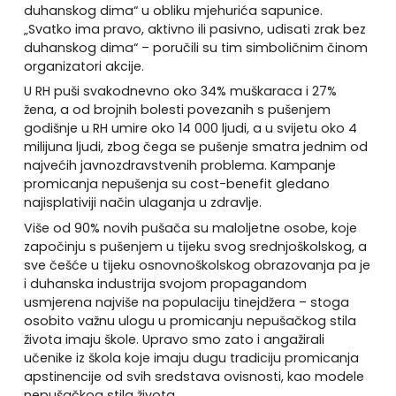
duhanskog dima“ u obliku mjehurića sapunice.
„Svatko ima pravo, aktivno ili pasivno, udisati zrak bez
duhanskog dima“ – poručili su tim simboličnim činom
organizatori akcije.
U RH puši svakodnevno oko 34% muškaraca i 27%
žena, a od brojnih bolesti povezanih s pušenjem
godišnje u RH umire oko 14 000 ljudi, a u svijetu oko 4
milijuna ljudi, zbog čega se pušenje smatra jednim od
najvećih javnozdravstvenih problema. Kampanje
promicanja nepušenja su cost-benefit gledano
najisplativiji način ulaganja u zdravlje.
Više od 90% novih pušača su maloljetne osobe, koje
započinju s pušenjem u tijeku svog srednjoškolskog, a
sve češće u tijeku osnovnoškolskog obrazovanja pa je
i duhanska industrija svojom propagandom
usmjerena najviše na populaciju tinejdžera – stoga
osobito važnu ulogu u promicanju nepušačkog stila
života imaju škole. Upravo smo zato i angažirali
učenike iz škola koje imaju dugu tradiciju promicanja
apstinencije od svih sredstava ovisnosti, kao modele
nepušačkog stila života.