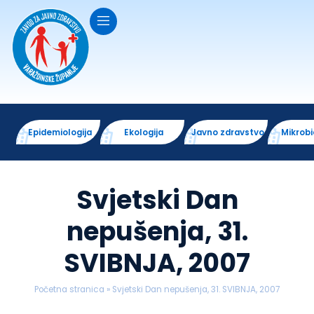
Epidemiologija
Ekologija
Javno zdravstvo
Mikrobi
Svjetski Dan
nepušenja, 31.
SVIBNJA, 2007
Početna stranica
»
Svjetski Dan nepušenja, 31. SVIBNJA, 2007