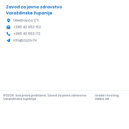
Zavod za javno zdravstvo
Varaždinske županije
I.Meštrovića 1/11
+385 42 653 152
+385 42 653 172
info@zzjzzv.hr
©2026. Sva prava pridržana. Zavod za javno zdravstvo
Izrada i hosting:
Varaždinske županije
ORBIS.HR