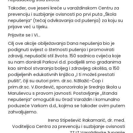
Također, ove jeseni kreće u varaždinskom Centru za
prevenciju i suzbijanje ovisnosti po prvi puta „Škola
nepušenja“ (tečaj odvikavanja od pušenja) za koju su
prijave već u tijeku.
Prijavite se i Vi…
Cilj ove akcije obilježavanja Dana nepušenja bio je
podignuti svijest o štetnosti pušenja i promovirati
zdraviji, nepušački stil života. 150 sadnica cvijeća koje
su nam donirali Parkovi d.d. podijelili smo građanima
kao simbol stvaranja boljeg i zdravijeg okoliša, a 150
podijeljenih edukativnih knjižica „I ti možeš prestati
pušiti“, čiji su autori prim. dr.sc. N.Blažić-Čop i
prim.dr.sc. V.Đorđević, sponzorirala je Srednja škola u
Maruševcu s pravom javnosti. Postavljanje „štanda
nepušenja“ omogućili su Grad Varaždin i komunalno
poduzeće Varkom d.d., kojima se također ovim putem
zahvaljujemo.
Irena Stipešević Rakamarić, dr. med.
Voditeljica Centra za prevenciju i suzbijanje ovisnosti
ZZJZ Varaždinske županije