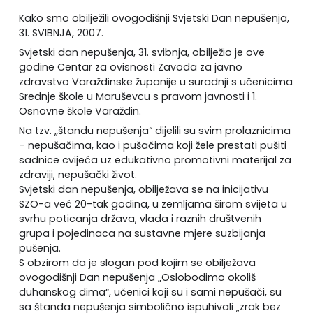
Kako smo obilježili ovogodišnji Svjetski Dan nepušenja,
31. SVIBNJA, 2007.
Svjetski dan nepušenja, 31. svibnja, obilježio je ove
godine Centar za ovisnosti Zavoda za javno
zdravstvo Varaždinske županije u suradnji s učenicima
Srednje škole u Maruševcu s pravom javnosti i 1.
Osnovne škole Varaždin.
Na tzv. „štandu nepušenja“ dijelili su svim prolaznicima
– nepušačima, kao i pušačima koji žele prestati pušiti
sadnice cvijeća uz edukativno promotivni materijal za
zdraviji, nepušački život.
Svjetski dan nepušenja, obilježava se na inicijativu
SZO-a već 20-tak godina, u zemljama širom svijeta u
svrhu poticanja država, vlada i raznih društvenih
grupa i pojedinaca na sustavne mjere suzbijanja
pušenja.
S obzirom da je slogan pod kojim se obilježava
ovogodišnji Dan nepušenja „Oslobodimo okoliš
duhanskog dima“, učenici koji su i sami nepušači, su
sa štanda nepušenja simbolično ispuhivali „zrak bez