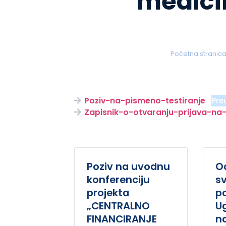
medici
Početna stranic
Poziv-na-pismeno-testiranje
Pre
Zapisnik-o-otvaranju-prijava-na-
Poziv na uvodnu
O
konferenciju
s
projekta
po
„CENTRALNO
U
FINANCIRANJE
na