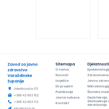
Sitemapa
Djelatnost
Zavod za javno
zdravstvo
O nama
Epidemiologi
Varaždinske
Novosti
Zdravstvena 
županije
Izvješća
Javno zdrav
EU projekti
Mikrobiologi
I.Meštrovića 1/11
Publikacije
Školska med
+385 42 653 152
Javna nabava
Dezinfekcija,
dezinsekcija i
+385 42 653 172
Kontakt
deratizacija
info@zzjzzv.hr