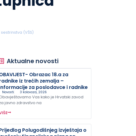
tupnica
sestrinstva (VŠS)
Aktualne novosti
OBAVIJEST- Obrazac 18.a za
radnike iz trećih zemalja –
informacije za poslodavce i radnike
Novosti
3 kolovoza, 2026
Obavještavamo Vas kako je Hrvatski zavod
za javno zdravstvo na
VIŠE
Prijedlog Polugodišnjeg izvještaja o