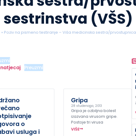
nska sestra/prvos
sestrinstva (VŠS)
a
»
Poziv na pismeno testiranje – Viša medicinska sestra/prvostupnica 
uzmi
natjecaj
Preuzmi
držano
Gripa
28 studenoga, 2013
večano
Gripa je ozbiljna bolest
tpisivanje
izazvana virusom gripe.
govora o
Postoje tri virusa
VIŠE
bavi usluga i