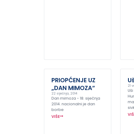
PRIOPĆENJE UZ
Uš
21 v
„DAN MIMOZA“
Uši
22 siječnja, 2014
Hu
Dan mimoza - 18. siječnja
mal
2014. nacionalni je dan
siv
borbe
VI
VIŠE