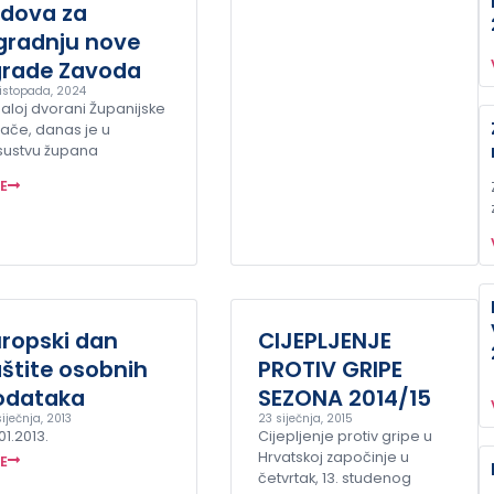
adova za
zgradnju nove
grade Zavoda
listopada, 2024
aloj dvorani Županijske
ače, danas je u
sustvu župana
ŠE
uropski dan
CIJEPLJENJE
štite osobnih
PROTIV GRIPE
odataka
SEZONA 2014/15
iječnja, 2013
23 siječnja, 2015
01.2013.
Cijepljenje protiv gripe u
Hrvatskoj započinje u
ŠE
četvrtak, 13. studenog