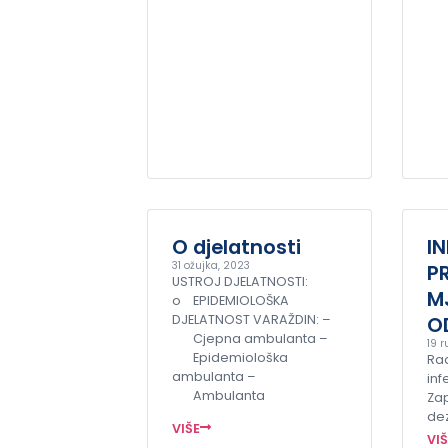
O djelatnosti
I
31 ožujka, 2023
P
USTROJ DJELATNOSTI:
M
o EPIDEMIOLOŠKA
DJELATNOST VARAŽDIN: –
O
Cjepna ambulanta –
19 r
Epidemiološka
Rad
ambulanta –
inf
Ambulanta
Za
dez
VIŠE
VI