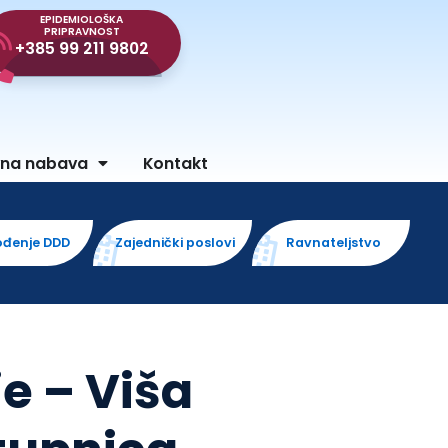
EPIDEMIOLOŠKA
PRIPRAVNOST
+385 99 211 9802
vna nabava
Kontakt
ođenje DDD
Zajednički poslovi
Ravnateljstvo
e – Viša