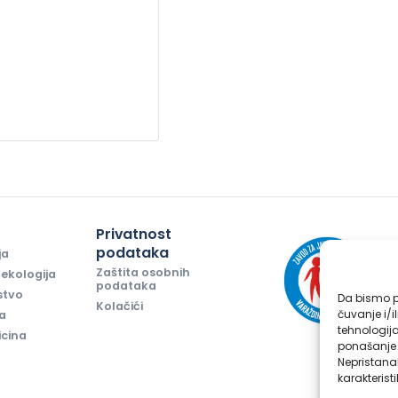
i
Privatnost
podataka
ja
Zaštita osobnih
ekologija
podataka
stvo
Da bismo pr
Kolačići
čuvanje i/i
ja
tehnologij
icina
ponašanje p
Nepristana
karakteristi