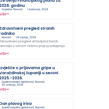
izvršenju Financijskog plana za
2026. godinu
Izvješća
,
Novosti
1 kolovoza, 2026
VIŠE
Zdravstveni pregled stranih
radnika
Novosti
24 srpnja, 2026
Zdravstveni pregled državljana trećih
zemalja u viznom režimu prije produljenja
VIŠE
Izvješće o prijavama gripe u
Varaždinskoj županiji u sezoni
2025.-2026.
Epidemiološka djelatnost
,
Novosti
29 svibnja, 2026
VIŠE
Dan plavog irisa
Epidemiološka djelatnost
,
Novosti