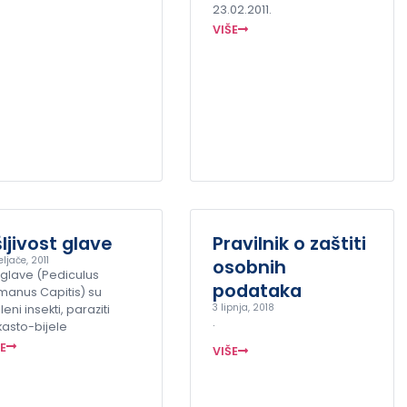
23.02.2011.
VIŠE
ljivost glave
Pravilnik o zaštiti
eljače, 2011
osobnih
 glave (Pediculus
podataka
manus Capitis) su
3 lipnja, 2018
eni insekti, paraziti
.
kasto-bijele
ŠE
VIŠE