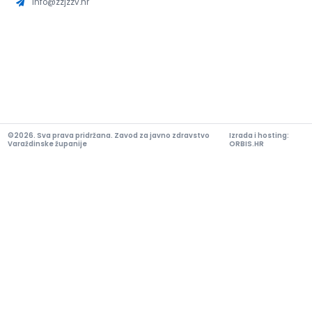
info@zzjzzv.hr
©2026. Sva prava pridržana. Zavod za javno zdravstvo
Izrada i hosting:
Varaždinske županije
ORBIS.HR