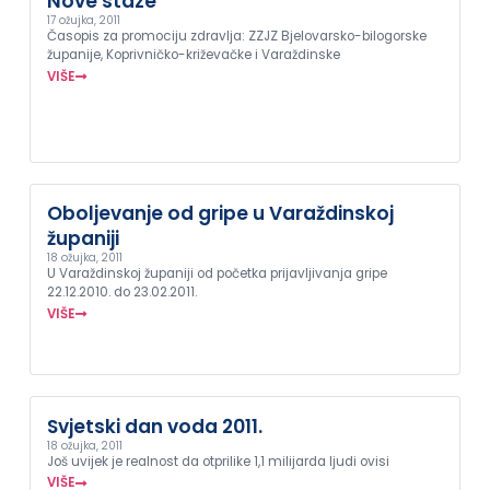
Nove staze
17 ožujka, 2011
Časopis za promociju zdravlja: ZZJZ Bjelovarsko-bilogorske
županije, Koprivničko-križevačke i Varaždinske
VIŠE
Oboljevanje od gripe u Varaždinskoj
županiji
18 ožujka, 2011
U Varaždinskoj županiji od početka prijavljivanja gripe
22.12.2010. do 23.02.2011.
VIŠE
Svjetski dan voda 2011.
18 ožujka, 2011
Još uvijek je realnost da otprilike 1,1 milijarda ljudi ovisi
VIŠE