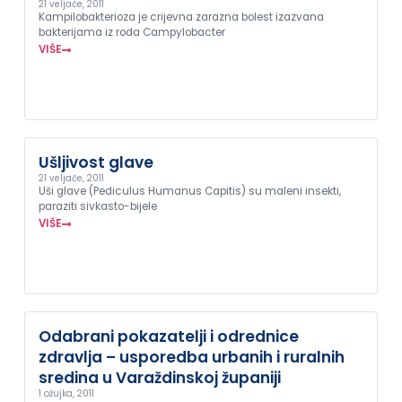
21 veljače, 2011
Kampilobakterioza je crijevna zarazna bolest izazvana
bakterijama iz roda Campylobacter
VIŠE
Ušljivost glave
21 veljače, 2011
Uši glave (Pediculus Humanus Capitis) su maleni insekti,
paraziti sivkasto-bijele
VIŠE
Odabrani pokazatelji i odrednice
zdravlja – usporedba urbanih i ruralnih
sredina u Varaždinskoj županiji
1 ožujka, 2011