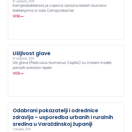
21 veljače, 2011
Kampilobakterioza je crijevna zarazna bolest izazvana
bakterijama iz roda Campylobacter
VIŠE
Ušljivost glave
21 veljače, 2011
Uši glave (Pediculus Humanus Capitis) su maleni insekti,
paraziti sivkasto-bijele
VIŠE
Odabrani pokazatelji i odrednice
zdravlja – usporedba urbanih i ruralnih
sredina u Varaždinskoj županiji
1 ožujka, 2011