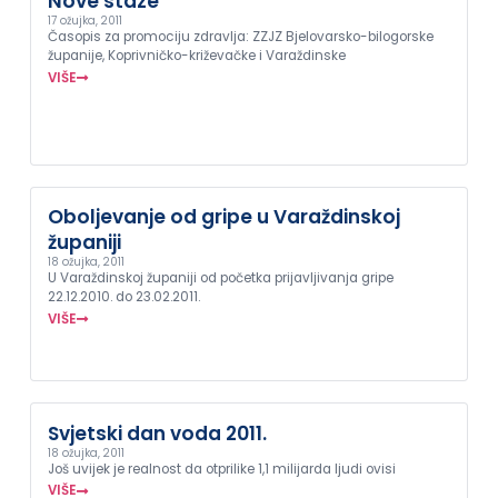
Nove staze
17 ožujka, 2011
Časopis za promociju zdravlja: ZZJZ Bjelovarsko-bilogorske
županije, Koprivničko-križevačke i Varaždinske
VIŠE
Oboljevanje od gripe u Varaždinskoj
županiji
18 ožujka, 2011
U Varaždinskoj županiji od početka prijavljivanja gripe
22.12.2010. do 23.02.2011.
VIŠE
Svjetski dan voda 2011.
18 ožujka, 2011
Još uvijek je realnost da otprilike 1,1 milijarda ljudi ovisi
VIŠE