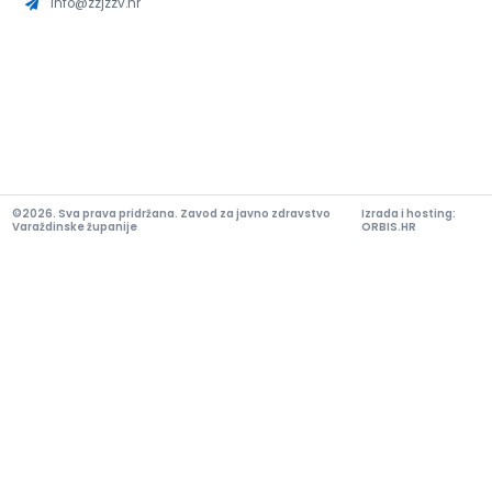
info@zzjzzv.hr
©2026. Sva prava pridržana. Zavod za javno zdravstvo
Izrada i hosting:
Varaždinske županije
ORBIS.HR