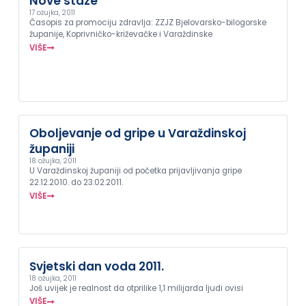
Nove staze
17 ožujka, 2011
Časopis za promociju zdravlja: ZZJZ Bjelovarsko-bilogorske
županije, Koprivničko-križevačke i Varaždinske
VIŠE
Oboljevanje od gripe u Varaždinskoj
županiji
18 ožujka, 2011
U Varaždinskoj županiji od početka prijavljivanja gripe
22.12.2010. do 23.02.2011.
VIŠE
Svjetski dan voda 2011.
18 ožujka, 2011
Još uvijek je realnost da otprilike 1,1 milijarda ljudi ovisi
VIŠE