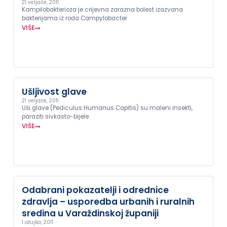
21 veljače, 2011
Kampilobakterioza je crijevna zarazna bolest izazvana
bakterijama iz roda Campylobacter
VIŠE
Ušljivost glave
21 veljače, 2011
Uši glave (Pediculus Humanus Capitis) su maleni insekti,
paraziti sivkasto-bijele
VIŠE
Odabrani pokazatelji i odrednice
zdravlja – usporedba urbanih i ruralnih
sredina u Varaždinskoj županiji
1 ožujka, 2011