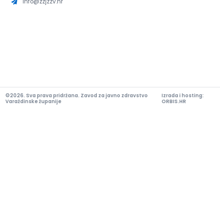
info@zzjzzv.hr
©2026. Sva prava pridržana. Zavod za javno zdravstvo
Izrada i hosting:
Varaždinske županije
ORBIS.HR