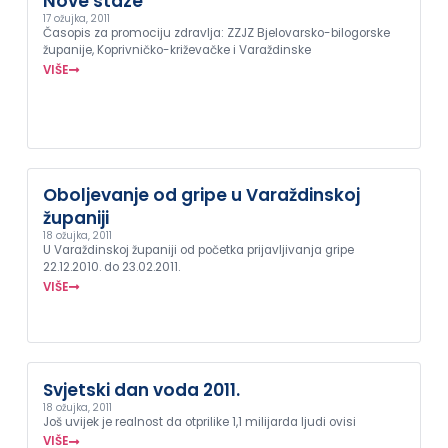
Nove staze
17 ožujka, 2011
Časopis za promociju zdravlja: ZZJZ Bjelovarsko-bilogorske
županije, Koprivničko-križevačke i Varaždinske
VIŠE
Oboljevanje od gripe u Varaždinskoj
županiji
18 ožujka, 2011
U Varaždinskoj županiji od početka prijavljivanja gripe
22.12.2010. do 23.02.2011.
VIŠE
Svjetski dan voda 2011.
18 ožujka, 2011
Još uvijek je realnost da otprilike 1,1 milijarda ljudi ovisi
VIŠE