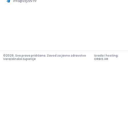
info@zzjzzv.hr
©2026. Sva prava pridržana. Zavod za javno zdravstvo
Izrada i hosting:
Varaždinske županije
ORBIS.HR