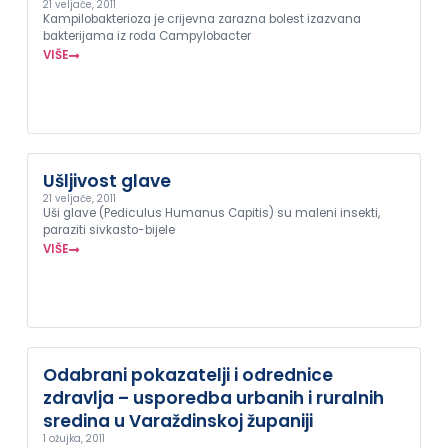
21 veljače, 2011
Kampilobakterioza je crijevna zarazna bolest izazvana
bakterijama iz roda Campylobacter
VIŠE
Ušljivost glave
21 veljače, 2011
Uši glave (Pediculus Humanus Capitis) su maleni insekti,
paraziti sivkasto-bijele
VIŠE
Odabrani pokazatelji i odrednice
zdravlja – usporedba urbanih i ruralnih
sredina u Varaždinskoj županiji
1 ožujka, 2011