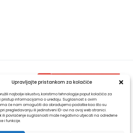
Upravljajte pristankom za kolačiće
Djelatnost za zdravstvenu ekologiju
užili najbolje iskustvo, koristimo tehnologije poput kolačića za
Djelatnost za kliničku mikrobiologiju
li pristup informacijama o uređaju. Suglasnost s ovim
ama će nam omogućiti da obrađujemo podatke kao što su
ri pregledavanju ili jedinstveni ID-ovi na ovoj web stranici.
k ili povlačenje suglasnosti može negativno utjecati na određene
ke i funkcije.