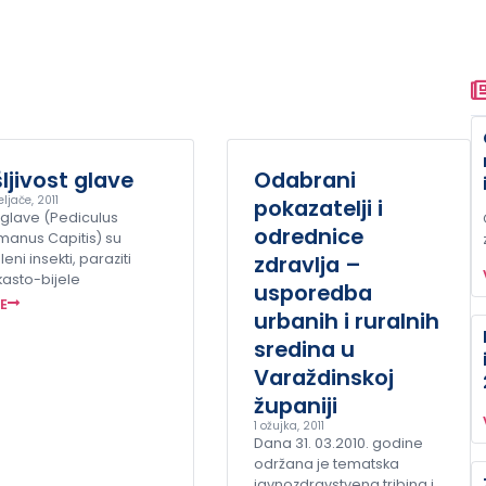
ljivost glave
Odabrani
eljače, 2011
pokazatelji i
 glave (Pediculus
odrednice
manus Capitis) su
eni insekti, paraziti
zdravlja –
kasto-bijele
usporedba
ŠE
urbanih i ruralnih
sredina u
Varaždinskoj
županiji
1 ožujka, 2011
Dana 31. 03.2010. godine
održana je tematska
javnozdravstvena tribina i