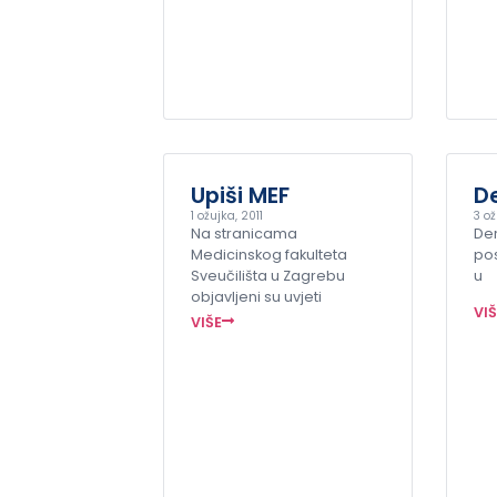
Upiši MEF
De
1 ožujka, 2011
3 ož
Na stranicama
Der
Medicinskog fakulteta
pos
Sveučilišta u Zagrebu
u
objavljeni su uvjeti
VI
VIŠE