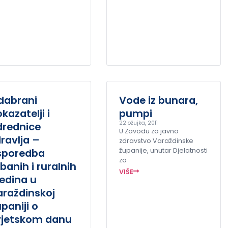
dabrani
Vode iz bunara,
kazatelji i
pumpi
22 ožujka, 2011
drednice
U Zavodu za javno
ravlja –
zdravstvo Varaždinske
sporedba
županije, unutar Djelatnosti
za
banih i ruralnih
VIŠE
edina u
araždinskoj
paniji o
vjetskom danu