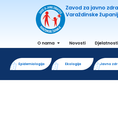
Zavod za javno zdr
Varaždinske župani
O nama
Novosti
Djelatnost
Epidemiologija
Ekologija
Javno zd