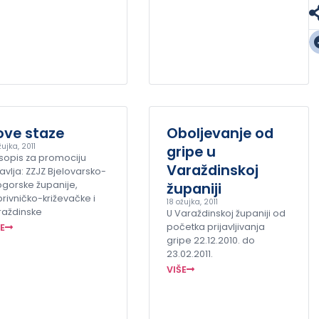
ove staze
Oboljevanje od
žujka, 2011
gripe u
sopis za promociju
Varaždinskoj
avlja: ZZJZ Bjelovarsko-
ogorske županije,
županiji
rivničko-križevačke i
18 ožujka, 2011
raždinske
U Varaždinskoj županiji od
početka prijavljivanja
ŠE
gripe 22.12.2010. do
23.02.2011.
VIŠE