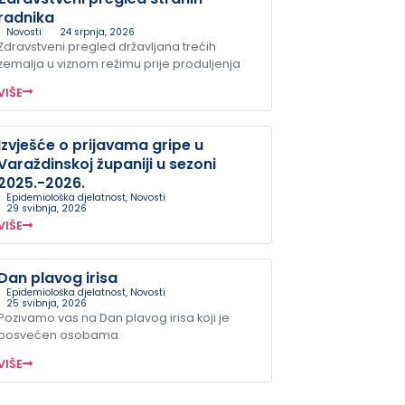
radnika
Novosti
24 srpnja, 2026
Zdravstveni pregled državljana trećih
zemalja u viznom režimu prije produljenja
VIŠE
Izvješće o prijavama gripe u
Varaždinskoj županiji u sezoni
2025.-2026.
Epidemiološka djelatnost
,
Novosti
29 svibnja, 2026
VIŠE
Dan plavog irisa
Epidemiološka djelatnost
,
Novosti
25 svibnja, 2026
Pozivamo vas na Dan plavog irisa koji je
posvećen osobama
VIŠE