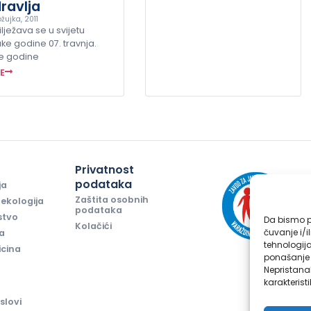
ravlja
žujka, 2011
lježava se u svijetu
ke godine 07. travnja.
e godine
ŠE
i
Privatnost
podataka
ja
Zaštita osobnih
ekologija
podataka
stvo
Da bismo pr
Kolačići
čuvanje i/i
ja
tehnologij
icina
ponašanje p
Nepristana
karakteristi
slovi