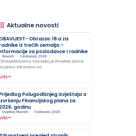
Aktualne novosti
OBAVIJEST- Obrazac 18.a za
radnike iz trećih zemalja –
informacije za poslodavce i radnike
Novosti
3 kolovoza, 2026
Obavještavamo Vas kako je Hrvatski zavod
za javno zdravstvo na
VIŠE
Prijedlog Polugodišnjeg izvještaja o
izvršenju Financijskog plana za
2026. godinu
Izvješća
,
Novosti
1 kolovoza, 2026
VIŠE
Zdravstveni pregled stranih