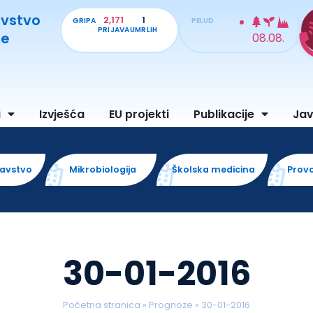
avstvo
2,171
1
GRIPA
PELUD
PRIJAVA
UMRLIH
je
08.08.
i
Izvješća
EU projekti
Publikacije
Ja
ravstvo
Mikrobiologija
Školska medicina
Prov
30-01-2016
Početna stranica
»
Prognoze
»
30-01-2016