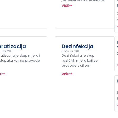
VIŠE
ratizacija
Dezinfekcija
ujka, 2011
3 ožujka, 2011
atizacija je skup mjera i
Dezinfekcija je skup
tupaka koji se provode
različitih mjera koji se
provode s ciljem
ŠE
VIŠE