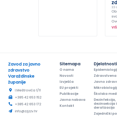
zd
22 o
Obi
sva
Ov
VI
Sitemapa
Djelatnost
Zavod za javno
zdravstvo
O nama
Epidemiologi
Varaždinske
Novosti
Zdravstvena 
županije
Izvješća
Javno zdrav
EU projekti
Mikrobiologi
I.Meštrovića 1/11
Publikacije
Školska med
+385 42 653 152
Javna nabava
Dezinfekcija,
dezinsekcija i
+385 42 653 172
Kontakt
deratizacija
info@zzjzzv.hr
Zajednički po