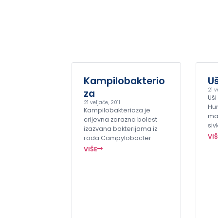
Kampilobakterio
Uš
21 v
za
Uši
21 veljače, 2011
Hu
Kampilobakterioza je
mal
crijevna zarazna bolest
siv
izazvana bakterijama iz
VI
roda Campylobacter
VIŠE