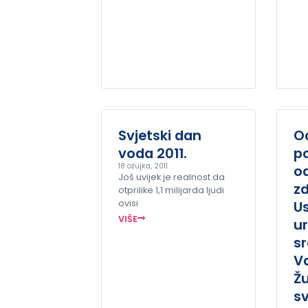
Svjetski dan
O
voda 2011.
po
18 ožujka, 2011
o
Još uvijek je realnost da
zd
otprilike 1,1 milijarda ljudi
ovisi
U
VIŠE
ur
sr
V
Žu
s