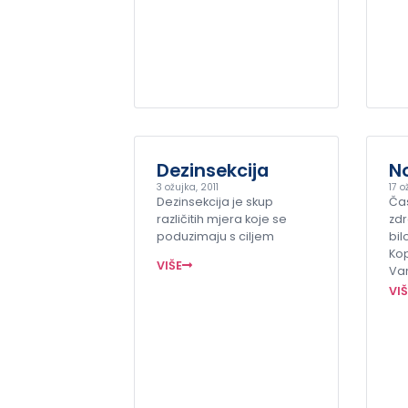
Dezinsekcija
N
3 ožujka, 2011
17 o
Dezinsekcija je skup
Ča
različitih mjera koje se
zdr
poduzimaju s ciljem
bil
Kop
VIŠE
Va
VI