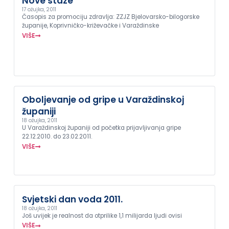
Nove staze
17 ožujka, 2011
Časopis za promociju zdravlja: ZZJZ Bjelovarsko-bilogorske
županije, Koprivničko-križevačke i Varaždinske
VIŠE
Oboljevanje od gripe u Varaždinskoj
županiji
18 ožujka, 2011
U Varaždinskoj županiji od početka prijavljivanja gripe
22.12.2010. do 23.02.2011.
VIŠE
Svjetski dan voda 2011.
18 ožujka, 2011
Još uvijek je realnost da otprilike 1,1 milijarda ljudi ovisi
VIŠE