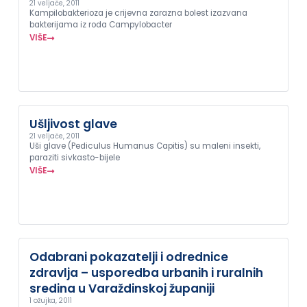
21 veljače, 2011
Kampilobakterioza je crijevna zarazna bolest izazvana
bakterijama iz roda Campylobacter
VIŠE
Ušljivost glave
21 veljače, 2011
Uši glave (Pediculus Humanus Capitis) su maleni insekti,
paraziti sivkasto-bijele
VIŠE
Odabrani pokazatelji i odrednice
zdravlja – usporedba urbanih i ruralnih
sredina u Varaždinskoj županiji
1 ožujka, 2011