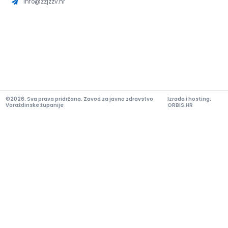
info@zzjzzv.hr
©2026. Sva prava pridržana. Zavod za javno zdravstvo
Izrada i hosting:
Varaždinske županije
ORBIS.HR