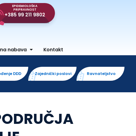
EPIDEMIOLOŠKA
PRIPRAVNOST
+385 99 211 9802
vna nabava
Kontakt
ođenje DDD
Zajednički poslovi
Ravnateljstvo
 PODRUČJA