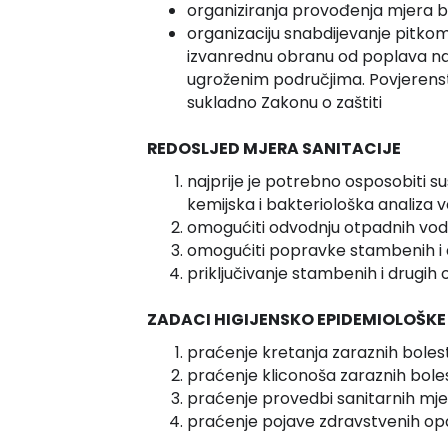
organiziranja provođenja mjera bi
organizaciju snabdijevanje pitko
izvanrednu obranu od poplava n
ugroženim područjima. Povjerenstv
sukladno Zakonu o zaštiti
REDOSLJED MJERA SANITACIJE
najprije je potrebno osposobiti
kemijska i bakteriološka analiza 
omogućiti odvodnju otpadnih voda 
omogućiti popravke stambenih i 
priključivanje stambenih i drugih 
ZADACI HIGIJENSKO EPIDEMIOLOŠKE
praćenje kretanja zaraznih bolest
praćenje kliconoša zaraznih boles
praćenje provedbi sanitarnih mj
praćenje pojave zdravstvenih opas