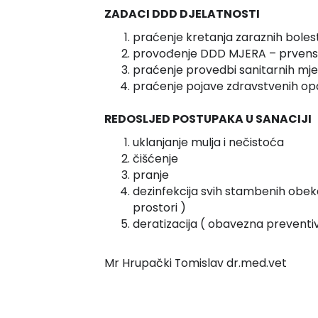
ZADACI DDD DJELATNOSTI
praćenje kretanja zaraznih bolesti
provođenje DDD MJERA – prvenst
praćenje provedbi sanitarnih mj
praćenje pojave zdravstvenih op
REDOSLJED POSTUPAKA U SANACIJI
uklanjanje mulja i nečistoća
čišćenje
pranje
dezinfekcija svih stambenih obe
prostori )
deratizacija ( obavezna preventi
Mr Hrupački Tomislav dr.med.vet