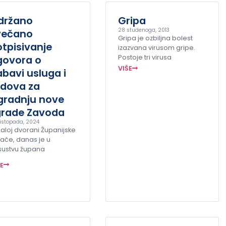
držano
Gripa
28 studenoga, 2013
večano
Gripa je ozbiljna bolest
tpisivanje
izazvana virusom gripe.
govora o
Postoje tri virusa
VIŠE
bavi usluga i
adova za
zgradnju nove
grade Zavoda
listopada, 2024
aloj dvorani Županijske
ače, danas je u
sustvu župana
ŠE