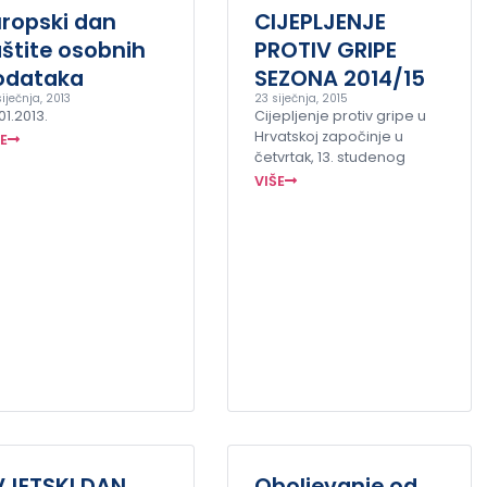
uropski dan
CIJEPLJENJE
štite osobnih
PROTIV GRIPE
odataka
SEZONA 2014/15
iječnja, 2013
23 siječnja, 2015
01.2013.
Cijepljenje protiv gripe u
Hrvatskoj započinje u
ŠE
četvrtak, 13. studenog
VIŠE
VJETSKI DAN
Oboljevanje od