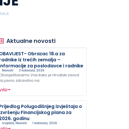
IJE
ANIJE
Aktualne novosti
OBAVIJEST- Obrazac 18.a za
radnike iz trećih zemalja –
informacije za poslodavce i radnike
Novosti
3 kolovoza, 2026
Obavještavamo Vas kako je Hrvatski zavod
za javno zdravstvo na
VIŠE
Prijedlog Polugodišnjeg izvještaja o
izvršenju Financijskog plana za
2026. godinu
Izvješća
,
Novosti
1 kolovoza, 2026
VIŠE