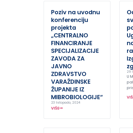
Poziv na uvodnu
O
konferenciju
s
projekta
po
„CENTRALNO
U
FINANCIRANJE
na
SPECIJALIZACIJE
r
ZAVODA ZA
I
JAVNO
z
29 
ZDRAVSTVO
U M
VARAŽDINSKE
pal
ŽUPANIJE IZ
pri
MIBROBIOLOGIJE“
VI
23 listopada, 2024
VIŠE