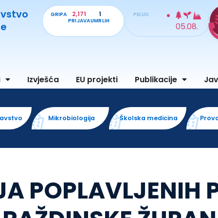
avstvo
2,171
1
GRIPA
PELUD
PRIJAVA
UMRLIH
je
05.08.
i
Izvješća
EU projekti
Publikacije
Ja
ravstvo
Mikrobiologija
Školska medicina
Prov
JA POPLAVLJENIH