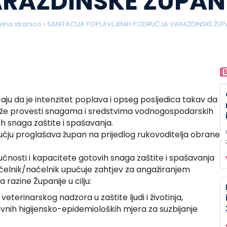
RAŽDINSKE ŽUPAN
tna stranica
»
SANITACIJA POPLAVLJENIH PODRUČJA VARAŽDINSKE ŽUP
aju da je intenzitet poplava i opseg posljedica takav da
že provesti snagama i sredstvima vodnogospodarskih
h snaga zaštite i spašavanja.
čju proglašava župan na prijedlog rukovoditelja obrane
osti i kapacitete gotovih snaga zaštite i spašavanja
ačelnik/načelnik upućuje zahtjev za angažiranjem
 razine Županije u cilju:
terinarskog nadzora u zaštite ljudi i životinja,
vnih higijensko-epidemioloških mjera za suzbijanje