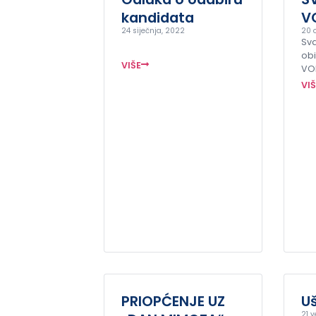
kandidata
V
24 siječnja, 2022
20 
Sva
obi
VIŠE
VO
VI
PRIOPĆENJE UZ
Uš
21 v