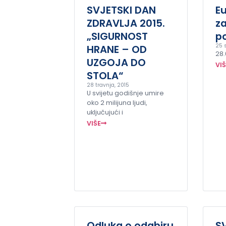
SVJETSKI DAN
E
ZDRAVLJA 2015.
za
„SIGURNOST
p
25 s
HRANE – OD
28.
UZGOJA DO
VI
STOLA“
28 travnja, 2015
U svijetu godišnje umire
oko 2 milijuna ljudi,
uključujući i
VIŠE
Odluka o odabiru
S