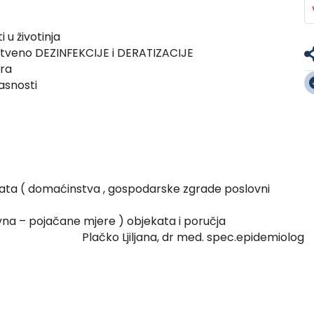
 u životinja
veno DEZINFEKCIJE i DERATIZACIJE
era
asnosti
kata ( domaćinstva , gospodarske zgrade poslovni
vna – pojačane mjere ) objekata i poručja
Plačko Ljiljana, dr med. spec.epidemiolog