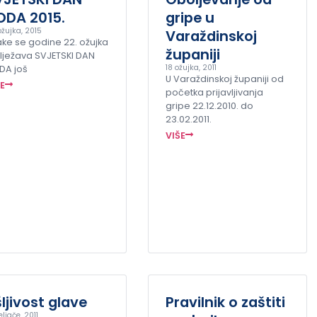
ODA 2015.
gripe u
ožujka, 2015
Varaždinskoj
ke se godine 22. ožujka
županiji
lježava SVJETSKI DAN
18 ožujka, 2011
DA još
U Varaždinskoj županiji od
ŠE
početka prijavljivanja
gripe 22.12.2010. do
23.02.2011.
VIŠE
ljivost glave
Pravilnik o zaštiti
eljače, 2011