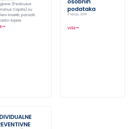
osobnih
 glave (Pediculus
podataka
manus Capitis) su
3 lipnja, 2018
eni insekti, paraziti
.
kasto-bijele
ŠE
VIŠE
NDIVIDUALNE
REVENTIVNE