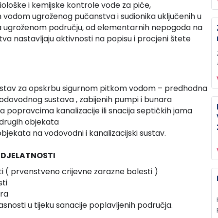
ološke i kemijske kontrole vode za piće,
m vodom ugroženog pučanstva i sudionika uključenih u
a ugroženom području, od elementarnih nepogoda na
a nastavljaju aktivnosti na popisu i procjeni štete
 sustav za opskrbu sigurnom pitkom vodom – predhodna
vodovodnog sustava , zabijenih pumpi i bunara
popravcima kanalizacije ili snacija septičkih jama
drugih objekata
objekata na vodovodni i kanalizacijski sustav.
 DJELATNOSTI
i ( prvenstveno crijevne zarazne bolesti )
ti
era
nosti u tijeku sanacije poplavljenih područja.