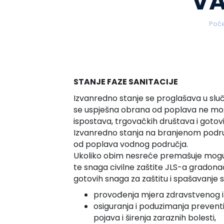
VA
Poče
STANJE FAZE SANITACIJE
Izvanredno stanje se proglašava u sluč
se uspješna obrana od poplava ne mo
ispostava, trgovačkih društava i gotovi
Izvanredno stanja na branjenom podru
od poplava vodnog područja.
Ukoliko obim nesreće premašuje mogućn
te snaga civilne zaštite JLS-a gradon
gotovih snaga za zaštitu i spašavanje sa
provođenja mjera zdravstvenog i ve
osiguranja i poduzimanja preventi
pojava i širenja zaraznih bolesti,