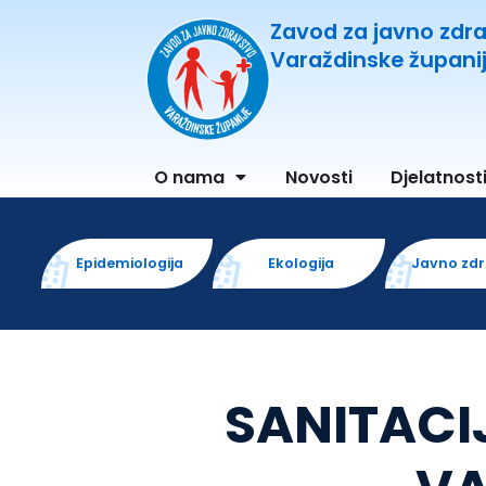
Zavod za javno zdr
Varaždinske župani
O nama
Novosti
Djelatnost
Epidemiologija
Ekologija
Javno zd
SANITACI