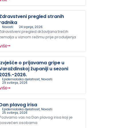
Zdravstveni pregled stranih
radnika
Novosti
24 srpnja, 2026
Zdravstveni pregled državljana trećih
zemalja u viznom režimu prije produljenja
VIŠE
Izvješće o prijavama gripe u
Varaždinskoj županiji u sezoni
2025.-2026.
Epidemiološka djelatnost
,
Novosti
29 svibnja, 2026
VIŠE
Dan plavog irisa
Epidemiološka djelatnost
,
Novosti
25 svibnja, 2026
Pozivamo vas na Dan plavog irisa koji je
posvećen osobama