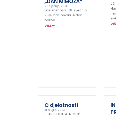
„DAN MIMOZA“
Uši
22 siječnja, 2014
Hu
Dan mimoza - 18. siječnja
mal
2014. nacionalni je dan
siv
borbe
VI
VIŠE
O djelatnosti
I
31 ožujka, 2023
P
USTROJ DJELATNOSTI: