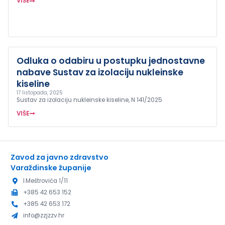
VIŠE
Odluka o odabiru u postupku jednostavne
nabave Sustav za izolaciju nukleinske
kiseline
17 listopada, 2025
Sustav za izolaciju nukleinske kiseline, N 141/2025
VIŠE
Zavod za javno zdravstvo
Varaždinske županije
I.Meštrovića 1/11
+385 42 653 152
+385 42 653 172
info@zzjzzv.hr