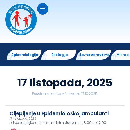
Epidemiologija
Ekologija
Javno zdravstvo
Mikrobi
17 listopada, 2025
Početna stranica
»
Arhiva za 17.10.2025.
Cijepljenje u Epidemiološkoj ambulanti
17 listopada, 2025
od ponedjeljka do petka, radnim danom od 8:00 do 12:00