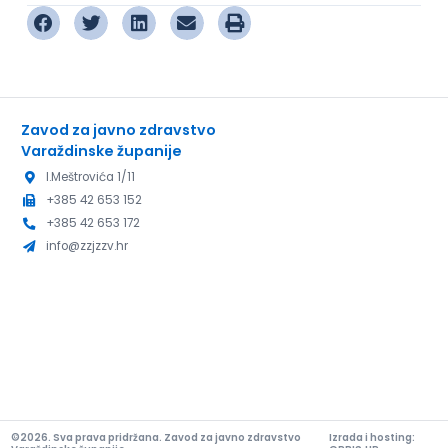
Zavod za javno zdravstvo
Varaždinske županije
I.Meštrovića 1/11
+385 42 653 152
+385 42 653 172
info@zzjzzv.hr
©2026. Sva prava pridržana. Zavod za javno zdravstvo
Izrada i hosting: