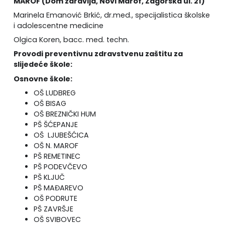
MAROF (Dom zdravlja, Novi Marof, Zagorska ul. 21)
Marinela Emanović Brkić, dr.med., specijalistica školske
i adolescentne medicine
Olgica Koren, bacc. med. techn.
Provodi preventivnu zdravstvenu zaštitu za
slijedeće škole:
Osnovne škole:
OŠ LUDBREG
OŠ BISAG
OŠ BREZNIČKI HUM
PŠ ŠĆEPANJE
OŠ LJUBEŠĆICA
OŠ N. MAROF
PŠ REMETINEC
PŠ PODEVČEVO
PŠ KLJUČ
PŠ MAĐAREVO
OŠ PODRUTE
PŠ ZAVRŠJE
OŠ SVIBOVEC