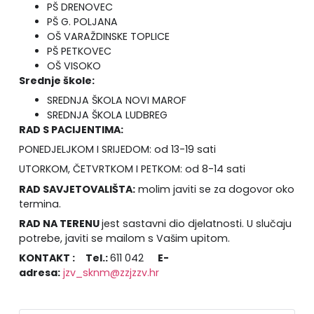
PŠ DRENOVEC
PŠ G. POLJANA
OŠ VARAŽDINSKE TOPLICE
PŠ PETKOVEC
OŠ VISOKO
Srednje škole:
SREDNJA ŠKOLA NOVI MAROF
SREDNJA ŠKOLA LUDBREG
RAD S PACIJENTIMA:
PONEDJELJKOM I SRIJEDOM: od 13-19 sati
UTORKOM, ČETVRTKOM I PETKOM: od 8-14 sati
RAD SAVJETOVALIŠTA:
molim javiti se za dogovor oko
termina.
RAD NA TERENU
jest sastavni dio djelatnosti. U slučaju
potrebe, javiti se mailom s Vašim upitom.
KONTAKT : Tel.:
611 042
E-
adresa:
jzv_sknm@zzjzzv.hr