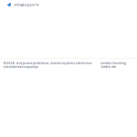
info@zzjzzv.hr
©2026. Sva prava pridržana. Zavod za javno zdravstvo
Izrada i hosting:
Varaždinske županije
ORBIS.HR