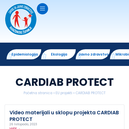
Epidemiologija
Ekologija
Javno zdravstvo
Mikrobi
CARDIAB PROTECT
Početna stranica
»
EU projekti
»
CARDIAB PROTECT
Video materijali u sklopu projekta CARDIAB
PROTECT
26 listopada, 2023