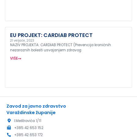
EU PROJEKT: CARDIAB PROTECT
21 veljače, 2023
NAZIV PROJEKTA: CARDIAB PROTECT (Prevencija kroničnih
nezaraznih bolesti usvajanjem zdravog
VIŠE
Zavod za javno zdravstvo
Varaždinske županije
I.Meštrovića 1/11
+385 42 653 152
+385 42 653 172