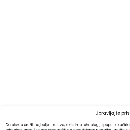
Upravljajte pr
Da bismo pružili najbolje iskustvo, koristimo tehnologije poput kolačić
tehnologijama će nam omogućiti da obrađujemo podatke kao što su pon