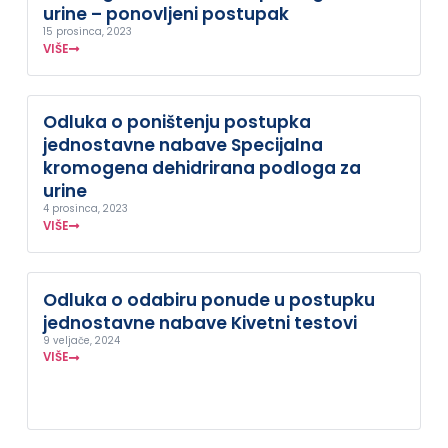
urine – ponovljeni postupak
15 prosinca, 2023
VIŠE
Odluka o poništenju postupka
jednostavne nabave Specijalna
kromogena dehidrirana podloga za
urine
4 prosinca, 2023
VIŠE
Odluka o odabiru ponude u postupku
jednostavne nabave Kivetni testovi
9 veljače, 2024
VIŠE