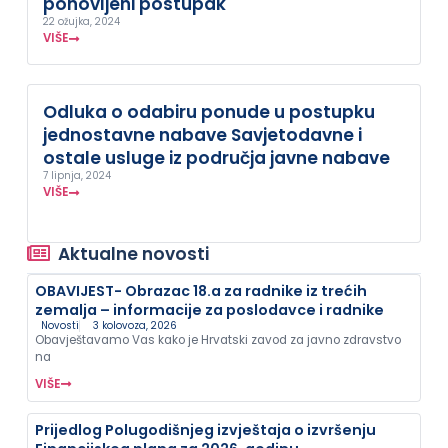
ponovljeni postupak
22 ožujka, 2024
VIŠE
Odluka o odabiru ponude u postupku
jednostavne nabave Savjetodavne i
ostale usluge iz područja javne nabave
7 lipnja, 2024
VIŠE
Aktualne novosti
OBAVIJEST- Obrazac 18.a za radnike iz trećih
zemalja – informacije za poslodavce i radnike
Novosti
3 kolovoza, 2026
Obavještavamo Vas kako je Hrvatski zavod za javno zdravstvo
na
VIŠE
Prijedlog Polugodišnjeg izvještaja o izvršenju