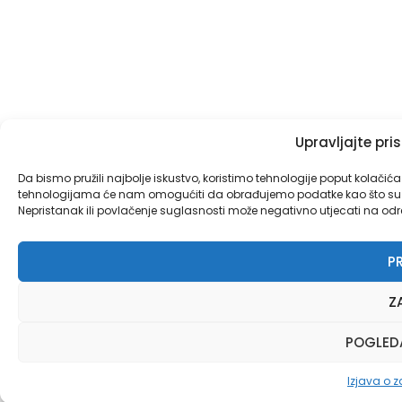
Upravljajte pr
Da bismo pružili najbolje iskustvo, koristimo tehnologije poput kolačić
tehnologijama će nam omogućiti da obrađujemo podatke kao što su pon
Nepristanak ili povlačenje suglasnosti može negativno utjecati na određ
PR
Z
POGLED
Izjava o za