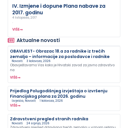
IV. Izmjene i dopune Plana nabave za
2017. godinu
4 listopada, 2017
.
VIŠE
Aktualne novosti
OBAVIJEST- Obrazac 18.a za radnike iz trećih
zemalja – informacije za poslodavce i radnike
Novosti
3 kolovoza, 2026
Obavještavamo Vas kako je Hrvatski zavod za javno zdravstvo
na
VIŠE
Prijedlog Polugodišnjeg izvještaja o izvršenju
Financijskog plana za 2026. godinu
Izvješća
,
Novosti
1 kolovoza, 2026
VIŠE
Zdravstveni pregled stranih radnika
Novosti
24 srpnja, 2026
Zdravstveni pregled državljana trećih zemalja u viznom režimu