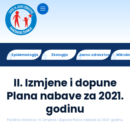
Epidemiologija
Ekologija
Javno zdravstvo
Mikrobi
II. Izmjene i dopune
Plana nabave za 2021.
godinu
Početna stranica
»
II. Izmjene i dopune Plana nabave za 2021. godinu