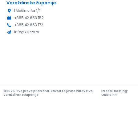
Varaždinske županije
I.Meštrovića 1/11
+385 42 653 152
+385 42 653 172
info@zzjzzv.hr
©2026. Sva prava pridržana. Zavod za javno zdravstvo
Izrada i hosting:
Varaždinske županije
ORBIS.HR