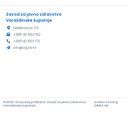
Zavod za javno zdravstvo
Varaždinske županije
I.Meštrovića 1/11
+385 42 653 152
+385 42 653 172
info@zzjzzv.hr
©2026. Sva prava pridržana. Zavod za javno zdravstvo
Izrada i hosting:
Varaždinske županije
ORBIS.HR