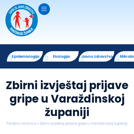
Epidemiologija
Ekologija
Javno zdravstvo
Mikrobi
Zbirni izvještaj prijave
gripe u Varaždinskoj
županiji
Početna stranica
»
Zbirni izvještaj prijave gripe u Varaždinskoj županiji