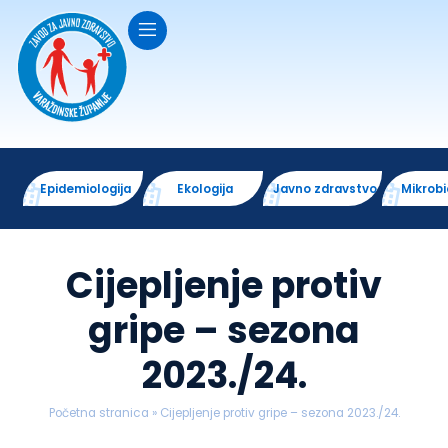
Epidemiologija
Ekologija
Javno zdravstvo
Mikrobi
Cijepljenje protiv
gripe – sezona
2023./24.
Početna stranica
»
Cijepljenje protiv gripe – sezona 2023./24.