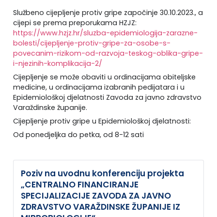
Službeno cijepljenje protiv gripe započinje 30.10.2023., a
cijepi se prema preporukama HZJZ:
https://www.hzjz.hr/sluzba-epidemiologija-zarazne-
bolesti/cijepljenje-protiv-gripe-za-osobe-s-
povecanim-rizikom-od-razvoja-teskog-oblika-gripe-
i-njezinih-komplikacija-2/
Cijepljenje se može obaviti u ordinacijama obiteljske
medicine, u ordinacijama izabranih pedijatara i u
Epidemiološkoj djelatnosti Zavoda za javno zdravstvo
Varaždinske županije.
Cijepljenje protiv gripe u Epidemiološkoj djelatnosti:
Od ponedjeljka do petka, od 8-12 sati
Poziv na uvodnu konferenciju projekta
„CENTRALNO FINANCIRANJE
SPECIJALIZACIJE ZAVODA ZA JAVNO
ZDRAVSTVO VARAŽDINSKE ŽUPANIJE IZ