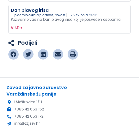
Dan plavog irisa
Epidemiološka djelatnost
,
Novosti
25 svibnja, 2026
Pozivamo vas na Dan plavog irisa koji je posvećen osobama
VIŠE
Podijeli
Zavod za javno zdravstvo
Varaždinske županije
I.Meštrovića 1/11
+385 42 653 152
+385 42 653 172
info@zzjzzv.hr