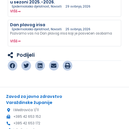
u sezoni 2025.-2026.
Epidemiološka djelatnost
,
Novosti
29 svibnja, 2026
VIŠE
Dan plavog irisa
Epidemiološka djelatnost
,
Novosti
25 svibnja, 2026
Pozivamo vas na Dan plavog irisa koji je posvećen osobama
VIŠE
Podijeli
Zavod za javno zdravstvo
Varaždinske županije
I.Meštrovića 1/11
+385 42 653 152
+385 42 653 172