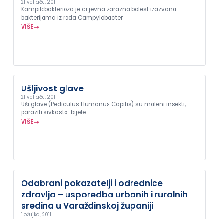
21 veljače, 2011
Kampilobakterioza je crijevna zarazna bolest izazvana
bakterijama iz roda Campylobacter
VIŠE
Ušljivost glave
21 veljače, 2011
Uši glave (Pediculus Humanus Capitis) su maleni insekti,
paraziti sivkasto-bijele
VIŠE
Odabrani pokazatelji i odrednice
zdravlja – usporedba urbanih i ruralnih
sredina u Varaždinskoj županiji
1 ožujka, 2011