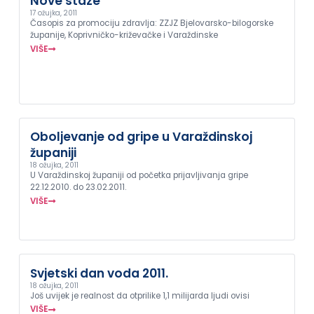
Nove staze
17 ožujka, 2011
Časopis za promociju zdravlja: ZZJZ Bjelovarsko-bilogorske
županije, Koprivničko-križevačke i Varaždinske
VIŠE
Oboljevanje od gripe u Varaždinskoj
županiji
18 ožujka, 2011
U Varaždinskoj županiji od početka prijavljivanja gripe
22.12.2010. do 23.02.2011.
VIŠE
Svjetski dan voda 2011.
18 ožujka, 2011
Još uvijek je realnost da otprilike 1,1 milijarda ljudi ovisi
VIŠE