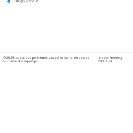
info@zzjzzv.hr
©2026. Sva prava pridržana. Zavod za javno zdravstvo
Izrada i hosting:
Varaždinske županije
ORBIS.HR