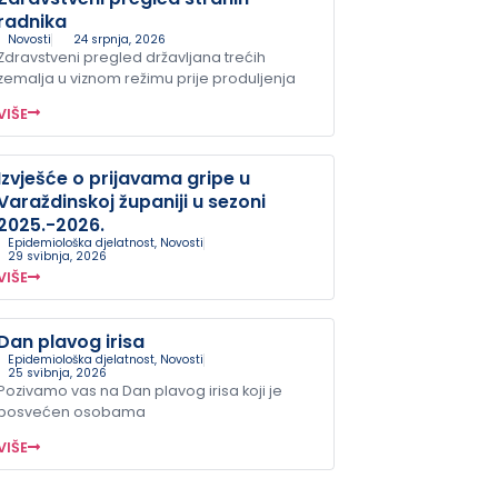
radnika
Novosti
24 srpnja, 2026
Zdravstveni pregled državljana trećih
zemalja u viznom režimu prije produljenja
VIŠE
Izvješće o prijavama gripe u
Varaždinskoj županiji u sezoni
2025.-2026.
Epidemiološka djelatnost
,
Novosti
29 svibnja, 2026
VIŠE
Dan plavog irisa
Epidemiološka djelatnost
,
Novosti
25 svibnja, 2026
Pozivamo vas na Dan plavog irisa koji je
posvećen osobama
VIŠE