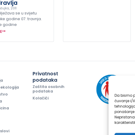
ravlja
žujka, 2011
lježava se u svijetu
ke godine 07. travnja.
e godine
ŠE
i
Privatnost
podataka
ja
Zaštita osobnih
ekologija
podataka
stvo
Da bismo pr
Kolačići
čuvanje i/i
ja
tehnologij
icina
ponašanje p
Nepristana
karakteristi
slovi