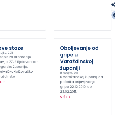
ove staze
Oboljevanje od
žujka, 2011
gripe u
sopis za promociju
Varaždinskoj
avlja: ZZJZ Bjelovarsko-
ogorske županije,
županiji
rivničko-križevačke i
18 ožujka, 2011
raždinske
U Varaždinskoj županiji od
početka prijavljivanja
ŠE
gripe 22.12.2010. do
23.02.2011.
VIŠE