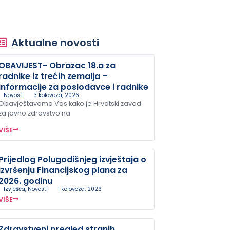
Aktualne novosti
OBAVIJEST- Obrazac 18.a za
radnike iz trećih zemalja –
informacije za poslodavce i radnike
Novosti
3 kolovoza, 2026
Obavještavamo Vas kako je Hrvatski zavod
za javno zdravstvo na
VIŠE
Prijedlog Polugodišnjeg izvještaja o
izvršenju Financijskog plana za
2026. godinu
Izvješća
,
Novosti
1 kolovoza, 2026
VIŠE
Zdravstveni pregled stranih