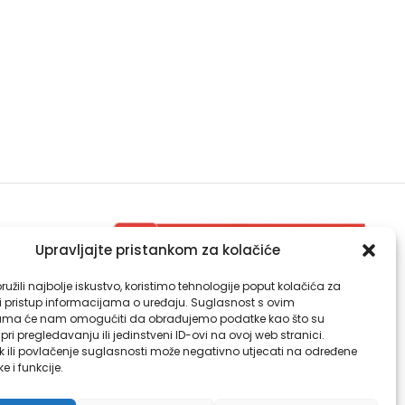
Upravljajte pristankom za kolačiće
Djelatnost za zdravstvenu ekologiju
užili najbolje iskustvo, koristimo tehnologije poput kolačića za
Djelatnost za kliničku mikrobiologiju
li pristup informacijama o uređaju. Suglasnost s ovim
ama će nam omogućiti da obrađujemo podatke kao što su
ri pregledavanju ili jedinstveni ID-ovi na ovoj web stranici.
k ili povlačenje suglasnosti može negativno utjecati na određene
ke i funkcije.