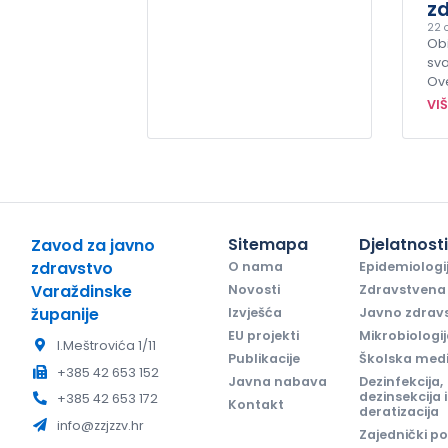
zd
22 o
Obi
sva
Ov
VI
Sitemapa
Djelatnost
Zavod za javno
zdravstvo
O nama
Epidemiologi
Varaždinske
Novosti
Zdravstvena 
županije
Izvješća
Javno zdrav
EU projekti
Mikrobiologi
I.Meštrovića 1/11
Publikacije
Školska med
+385 42 653 152
Javna nabava
Dezinfekcija,
dezinsekcija i
+385 42 653 172
Kontakt
deratizacija
info@zzjzzv.hr
Zajednički po