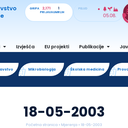
avstvo
2,171
1
GRIPA
PELUD
PRIJAVA
UMRLIH
je
05.08.
i
Izvješća
EU projekti
Publikacije
Ja
ravstvo
Mikrobiologija
Školska medicina
Prov
18-05-2003
Početna stranica
»
Mjerenja
»
18-05-2003