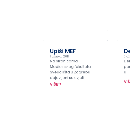
Upiši MEF
De
1 ožujka, 2011
3 ož
Na stranicama
Der
Medicinskog fakulteta
pos
Sveučilišta u Zagrebu
u
objavljeni su uvjeti
VI
VIŠE