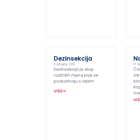
Dezinsekcija
N
3 ožujka, 2011
17 o
Dezinsekcija je skup
Ča
različitih mjera koje se
zdr
poduzimaju s ciljem
bil
Kop
VIŠE
Va
VI