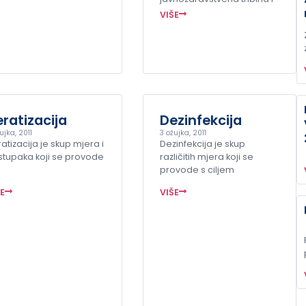
VIŠE
ratizacija
Dezinfekcija
ujka, 2011
3 ožujka, 2011
atizacija je skup mjera i
Dezinfekcija je skup
tupaka koji se provode
različitih mjera koji se
provode s ciljem
ŠE
VIŠE