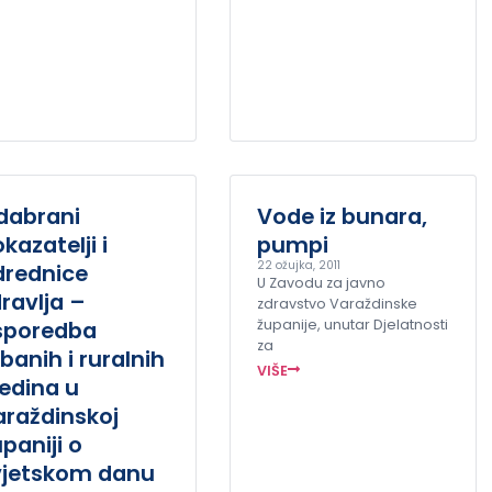
dabrani
Vode iz bunara,
kazatelji i
pumpi
22 ožujka, 2011
drednice
U Zavodu za javno
ravlja –
zdravstvo Varaždinske
sporedba
županije, unutar Djelatnosti
za
banih i ruralnih
VIŠE
edina u
araždinskoj
paniji o
vjetskom danu