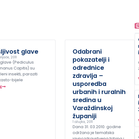
ljivost glave
Odabrani
eljače, 2011
pokazatelji i
 glave (Pediculus
odrednice
manus Capitis) su
eni insekti, paraziti
zdravlja –
kasto-bijele
usporedba
ŠE
urbanih i ruralnih
sredina u
Varaždinskoj
županiji
1 ožujka, 2011
Dana 31. 03.2010. godine
održana je tematska
javnozdravstvena tribina i