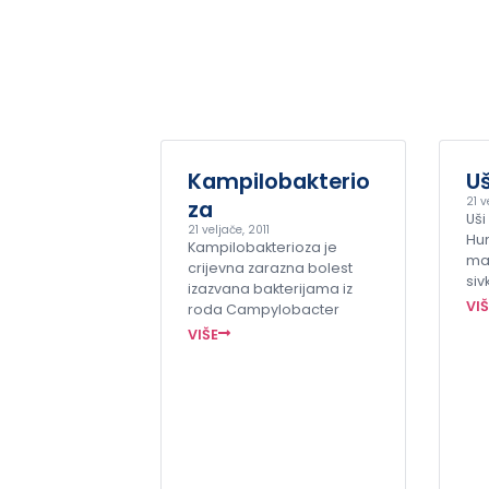
Kampilobakterio
Uš
21 v
za
Uši
21 veljače, 2011
Hu
Kampilobakterioza je
mal
crijevna zarazna bolest
siv
izazvana bakterijama iz
VI
roda Campylobacter
VIŠE