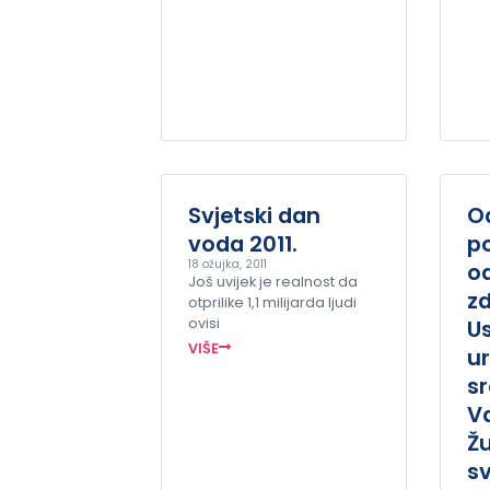
Svjetski dan
O
voda 2011.
po
18 ožujka, 2011
o
Još uvijek je realnost da
zd
otprilike 1,1 milijarda ljudi
ovisi
U
VIŠE
ur
sr
V
Žu
s