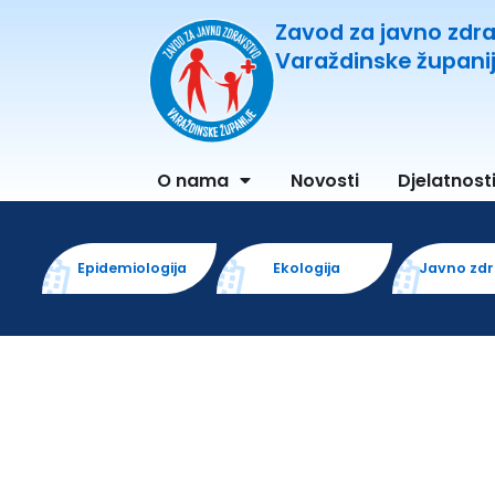
Zavod za javno zdr
Varaždinske župani
O nama
Novosti
Djelatnost
Epidemiologija
Ekologija
Javno zd