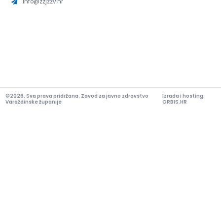
info@zzjzzv.hr
©2026. Sva prava pridržana. Zavod za javno zdravstvo
Izrada i hosting:
Varaždinske županije
ORBIS.HR