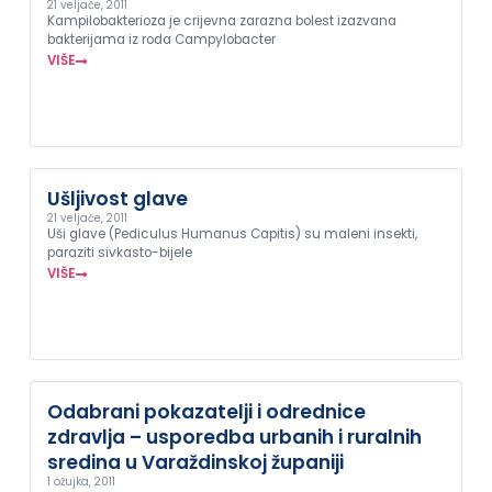
21 veljače, 2011
Kampilobakterioza je crijevna zarazna bolest izazvana
bakterijama iz roda Campylobacter
VIŠE
Ušljivost glave
21 veljače, 2011
Uši glave (Pediculus Humanus Capitis) su maleni insekti,
paraziti sivkasto-bijele
VIŠE
Odabrani pokazatelji i odrednice
zdravlja – usporedba urbanih i ruralnih
sredina u Varaždinskoj županiji
1 ožujka, 2011