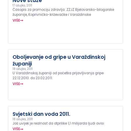
Nove staze
17 ožujka, 2011
Časopis za promociju zdravlja: ZZJZ Bjelovarsko-bilogorske
županije, Koprivničko-križevačke i Varaždinske
VIŠE
Oboljevanje od gripe u Varaždinskoj
županiji
18 ožujka, 2011
U Varaždinskoj županiji od početka prijavljivanja gripe
22.12.2010. do 23.02.2011.
VIŠE
Svjetski dan voda 2011.
18 ožujka, 2011
Još uvijek je realnost da otprilike 1,1 milijarda ljudi ovisi
VIŠE