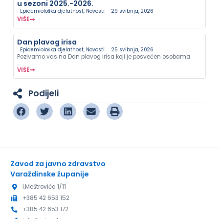
u sezoni 2025.-2026.
Epidemiološka djelatnost
,
Novosti
29 svibnja, 2026
VIŠE
Dan plavog irisa
Epidemiološka djelatnost
,
Novosti
25 svibnja, 2026
Pozivamo vas na Dan plavog irisa koji je posvećen osobama
VIŠE
Podijeli
Zavod za javno zdravstvo
Varaždinske županije
I.Meštrovića 1/11
+385 42 653 152
+385 42 653 172