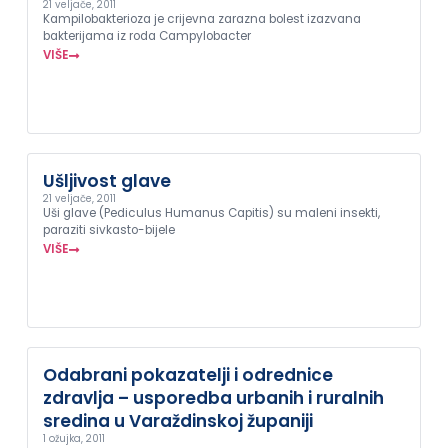
21 veljače, 2011
Kampilobakterioza je crijevna zarazna bolest izazvana
bakterijama iz roda Campylobacter
VIŠE
Ušljivost glave
21 veljače, 2011
Uši glave (Pediculus Humanus Capitis) su maleni insekti,
paraziti sivkasto-bijele
VIŠE
Odabrani pokazatelji i odrednice
zdravlja – usporedba urbanih i ruralnih
sredina u Varaždinskoj županiji
1 ožujka, 2011