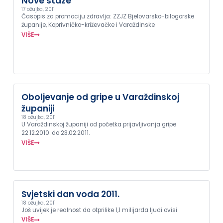
Nove staze
17 ožujka, 2011
Časopis za promociju zdravlja: ZZJZ Bjelovarsko-bilogorske
županije, Koprivničko-križevačke i Varaždinske
VIŠE
Oboljevanje od gripe u Varaždinskoj
županiji
18 ožujka, 2011
U Varaždinskoj županiji od početka prijavljivanja gripe
22.12.2010. do 23.02.2011.
VIŠE
Svjetski dan voda 2011.
18 ožujka, 2011
Još uvijek je realnost da otprilike 1,1 milijarda ljudi ovisi
VIŠE