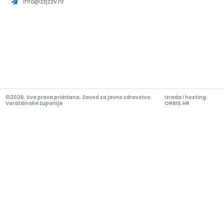
info@zzjzzv.hr
©2026. Sva prava pridržana. Zavod za javno zdravstvo
Izrada i hosting:
Varaždinske županije
ORBIS.HR