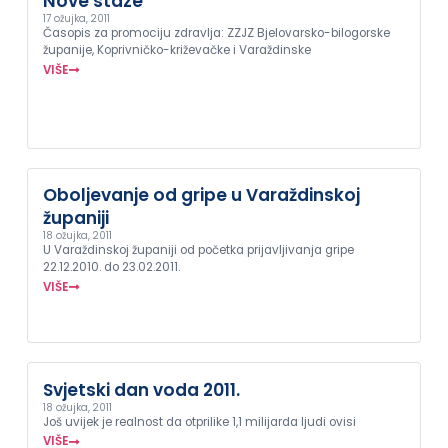
Nove staze
17 ožujka, 2011
Časopis za promociju zdravlja: ZZJZ Bjelovarsko-bilogorske
županije, Koprivničko-križevačke i Varaždinske
VIŠE
Oboljevanje od gripe u Varaždinskoj
županiji
18 ožujka, 2011
U Varaždinskoj županiji od početka prijavljivanja gripe
22.12.2010. do 23.02.2011.
VIŠE
Svjetski dan voda 2011.
18 ožujka, 2011
Još uvijek je realnost da otprilike 1,1 milijarda ljudi ovisi
VIŠE