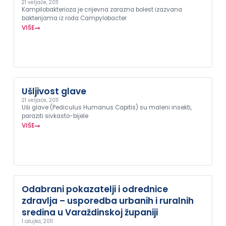
21 veljače, 2011
Kampilobakterioza je crijevna zarazna bolest izazvana
bakterijama iz roda Campylobacter
VIŠE
Ušljivost glave
21 veljače, 2011
Uši glave (Pediculus Humanus Capitis) su maleni insekti,
paraziti sivkasto-bijele
VIŠE
Odabrani pokazatelji i odrednice
zdravlja – usporedba urbanih i ruralnih
sredina u Varaždinskoj županiji
1 ožujka, 2011