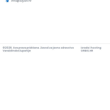
info@zzjzzv.hr
©2026. Sva prava pridržana. Zavod za javno zdravstvo
Izrada i hosting:
Varaždinske županije
ORBIS.HR