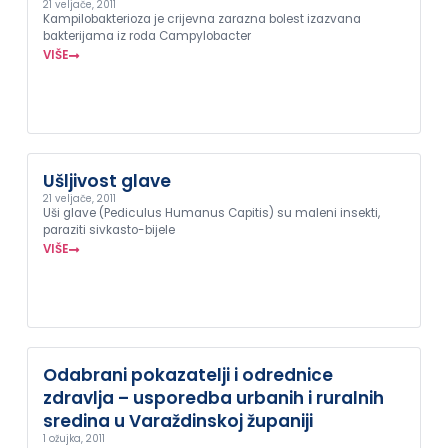
21 veljače, 2011
Kampilobakterioza je crijevna zarazna bolest izazvana
bakterijama iz roda Campylobacter
VIŠE
Ušljivost glave
21 veljače, 2011
Uši glave (Pediculus Humanus Capitis) su maleni insekti,
paraziti sivkasto-bijele
VIŠE
Odabrani pokazatelji i odrednice
zdravlja – usporedba urbanih i ruralnih
sredina u Varaždinskoj županiji
1 ožujka, 2011