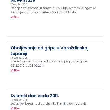
Nove staze
17 ožujka, 2011
Časopis za promociju zdravlja: ZZJZ Bjelovarsko-bilogorske
županije, Koprivničko-križevačke i Varaždinske
VIŠE
Oboljevanje od gripe u Varaždinskoj
županiji
18 ožujka, 2011
U Varaždinskoj županiji od početka prijavljivanja gripe
22.12.2010. do 23.02.2011.
VIŠE
Svjetski dan voda 2011.
18 ožujka, 2011
Još uvijek je realnost da otprilike 1,1 milijarda ljudi ovisi
VIŠE