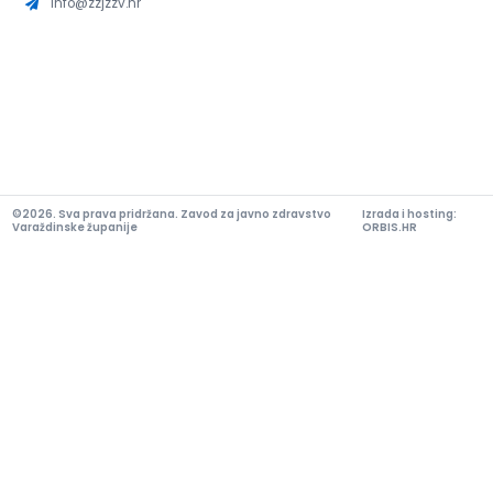
info@zzjzzv.hr
©2026. Sva prava pridržana. Zavod za javno zdravstvo
Izrada i hosting:
Varaždinske županije
ORBIS.HR