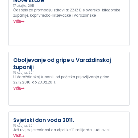
Nove staze
17 ožujka, 2011
Časopis za promociju zdravlja: ZZJZ Bjelovarsko-bilogorske
županije, Koprivničko-križevačke i Varaždinske
VIŠE
Oboljevanje od gripe u Varaždinskoj
županiji
18 ožujka, 2011
U Varaždinskoj županiji od početka prijavljivanja gripe
22.12.2010. do 23.02.2011.
VIŠE
Svjetski dan voda 2011.
18 ožujka, 2011
Još uvijek je realnost da otprilike 1,1 milijarda ljudi ovisi
VIŠE