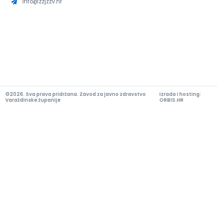
info@zzjzzv.hr
©2026. Sva prava pridržana. Zavod za javno zdravstvo
Izrada i hosting:
Varaždinske županije
ORBIS.HR