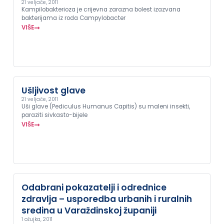
21 veljače, 2011
Kampilobakterioza je crijevna zarazna bolest izazvana
bakterijama iz roda Campylobacter
VIŠE
Ušljivost glave
21 veljače, 2011
Uši glave (Pediculus Humanus Capitis) su maleni insekti,
paraziti sivkasto-bijele
VIŠE
Odabrani pokazatelji i odrednice
zdravlja – usporedba urbanih i ruralnih
sredina u Varaždinskoj županiji
1 ožujka, 2011