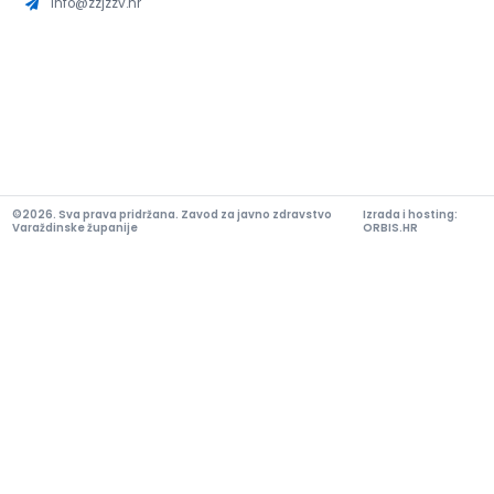
info@zzjzzv.hr
©2026. Sva prava pridržana. Zavod za javno zdravstvo
Izrada i hosting:
Varaždinske županije
ORBIS.HR