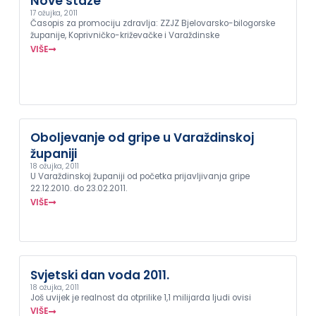
Nove staze
17 ožujka, 2011
Časopis za promociju zdravlja: ZZJZ Bjelovarsko-bilogorske
županije, Koprivničko-križevačke i Varaždinske
VIŠE
Oboljevanje od gripe u Varaždinskoj
županiji
18 ožujka, 2011
U Varaždinskoj županiji od početka prijavljivanja gripe
22.12.2010. do 23.02.2011.
VIŠE
Svjetski dan voda 2011.
18 ožujka, 2011
Još uvijek je realnost da otprilike 1,1 milijarda ljudi ovisi
VIŠE