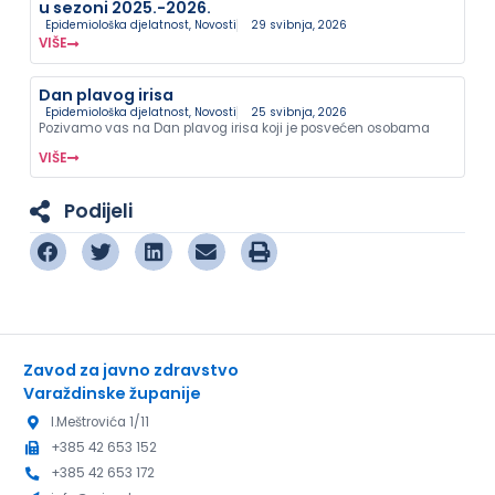
u sezoni 2025.-2026.
Epidemiološka djelatnost
,
Novosti
29 svibnja, 2026
VIŠE
Dan plavog irisa
Epidemiološka djelatnost
,
Novosti
25 svibnja, 2026
Pozivamo vas na Dan plavog irisa koji je posvećen osobama
VIŠE
Podijeli
Zavod za javno zdravstvo
Varaždinske županije
I.Meštrovića 1/11
+385 42 653 152
+385 42 653 172