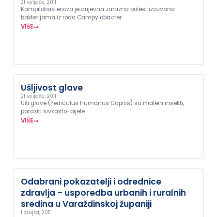
21 veljače, 2011
Kampilobakterioza je crijevna zarazna bolest izazvana
bakterijama iz roda Campylobacter
VIŠE
Ušljivost glave
21 veljače, 2011
Uši glave (Pediculus Humanus Capitis) su maleni insekti,
paraziti sivkasto-bijele
VIŠE
Odabrani pokazatelji i odrednice
zdravlja – usporedba urbanih i ruralnih
sredina u Varaždinskoj županiji
1 ožujka, 2011