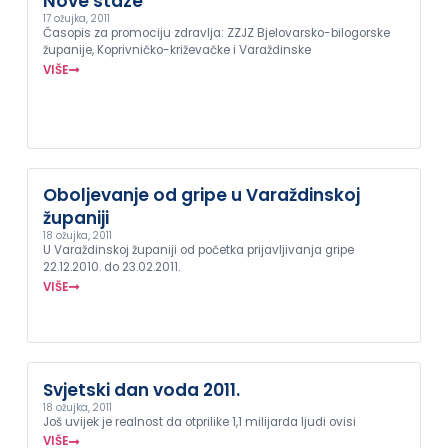
Nove staze
17 ožujka, 2011
Časopis za promociju zdravlja: ZZJZ Bjelovarsko-bilogorske
županije, Koprivničko-križevačke i Varaždinske
VIŠE
Oboljevanje od gripe u Varaždinskoj
županiji
18 ožujka, 2011
U Varaždinskoj županiji od početka prijavljivanja gripe
22.12.2010. do 23.02.2011.
VIŠE
Svjetski dan voda 2011.
18 ožujka, 2011
Još uvijek je realnost da otprilike 1,1 milijarda ljudi ovisi
VIŠE