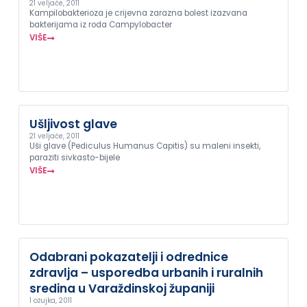
21 veljače, 2011
Kampilobakterioza je crijevna zarazna bolest izazvana
bakterijama iz roda Campylobacter
VIŠE
Ušljivost glave
21 veljače, 2011
Uši glave (Pediculus Humanus Capitis) su maleni insekti,
paraziti sivkasto-bijele
VIŠE
Odabrani pokazatelji i odrednice
zdravlja – usporedba urbanih i ruralnih
sredina u Varaždinskoj županiji
1 ožujka, 2011