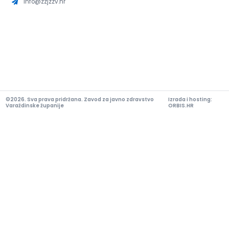
info@zzjzzv.hr
©2026. Sva prava pridržana. Zavod za javno zdravstvo
Izrada i hosting:
Varaždinske županije
ORBIS.HR