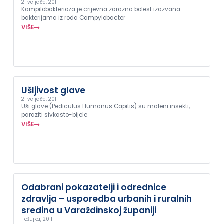
21 veljače, 2011
Kampilobakterioza je crijevna zarazna bolest izazvana
bakterijama iz roda Campylobacter
VIŠE
Ušljivost glave
21 veljače, 2011
Uši glave (Pediculus Humanus Capitis) su maleni insekti,
paraziti sivkasto-bijele
VIŠE
Odabrani pokazatelji i odrednice
zdravlja – usporedba urbanih i ruralnih
sredina u Varaždinskoj županiji
1 ožujka, 2011