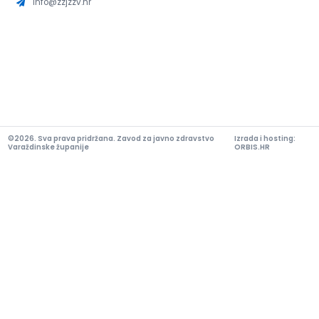
info@zzjzzv.hr
©2026. Sva prava pridržana. Zavod za javno zdravstvo
Izrada i hosting:
Varaždinske županije
ORBIS.HR