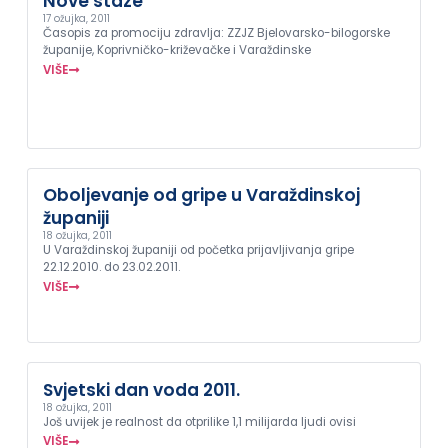
Nove staze
17 ožujka, 2011
Časopis za promociju zdravlja: ZZJZ Bjelovarsko-bilogorske
županije, Koprivničko-križevačke i Varaždinske
VIŠE
Oboljevanje od gripe u Varaždinskoj
županiji
18 ožujka, 2011
U Varaždinskoj županiji od početka prijavljivanja gripe
22.12.2010. do 23.02.2011.
VIŠE
Svjetski dan voda 2011.
18 ožujka, 2011
Još uvijek je realnost da otprilike 1,1 milijarda ljudi ovisi
VIŠE