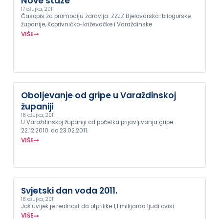
Nove staze
17 ožujka, 2011
Časopis za promociju zdravlja: ZZJZ Bjelovarsko-bilogorske
županije, Koprivničko-križevačke i Varaždinske
VIŠE
Oboljevanje od gripe u Varaždinskoj
županiji
18 ožujka, 2011
U Varaždinskoj županiji od početka prijavljivanja gripe
22.12.2010. do 23.02.2011.
VIŠE
Svjetski dan voda 2011.
18 ožujka, 2011
Još uvijek je realnost da otprilike 1,1 milijarda ljudi ovisi
VIŠE