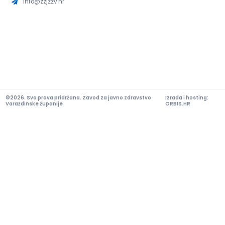
info@zzjzzv.hr
©2026. Sva prava pridržana. Zavod za javno zdravstvo
Izrada i hosting:
Varaždinske županije
ORBIS.HR