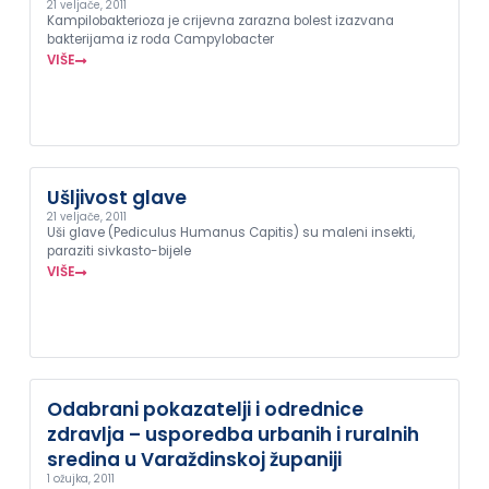
21 veljače, 2011
Kampilobakterioza je crijevna zarazna bolest izazvana
bakterijama iz roda Campylobacter
VIŠE
Ušljivost glave
21 veljače, 2011
Uši glave (Pediculus Humanus Capitis) su maleni insekti,
paraziti sivkasto-bijele
VIŠE
Odabrani pokazatelji i odrednice
zdravlja – usporedba urbanih i ruralnih
sredina u Varaždinskoj županiji
1 ožujka, 2011