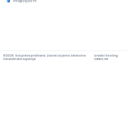
info@zzjzzv.hr
©2026. Sva prava pridržana. Zavod za javno zdravstvo
Izrada i hosting:
Varaždinske županije
ORBIS.HR