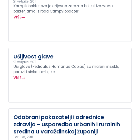
21 veljače, 2011
Kampilobakterioza je crijevna zarazna bolest izazvana
bakterijama iz roda Campylobacter
VIŠE
Ušljivost glave
21 veljače, 2011
Uši glave (Pediculus Humanus Capitis) su maleni insekti,
paraziti sivkasto-bijele
VIŠE
Odabrani pokazatelji i odrednice
zdravlja – usporedba urbanih i ruralnih
sredina u Varaždinskoj županiji
1 ožujka, 2011