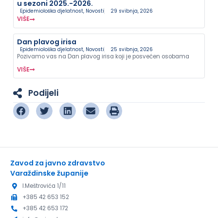
u sezoni 2025.-2026.
Epidemiološka djelatnost
,
Novosti
29 svibnja, 2026
VIŠE
Dan plavog irisa
Epidemiološka djelatnost
,
Novosti
25 svibnja, 2026
Pozivamo vas na Dan plavog irisa koji je posvećen osobama
VIŠE
Podijeli
Zavod za javno zdravstvo
Varaždinske županije
I.Meštrovića 1/11
+385 42 653 152
+385 42 653 172