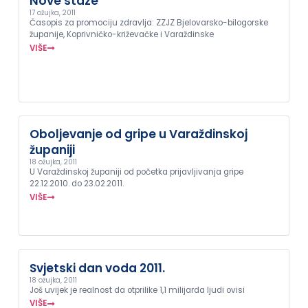
Nove staze
17 ožujka, 2011
Časopis za promociju zdravlja: ZZJZ Bjelovarsko-bilogorske
županije, Koprivničko-križevačke i Varaždinske
VIŠE
Oboljevanje od gripe u Varaždinskoj
županiji
18 ožujka, 2011
U Varaždinskoj županiji od početka prijavljivanja gripe
22.12.2010. do 23.02.2011.
VIŠE
Svjetski dan voda 2011.
18 ožujka, 2011
Još uvijek je realnost da otprilike 1,1 milijarda ljudi ovisi
VIŠE