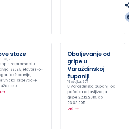
ove staze
Oboljevanje od
žujka, 2011
gripe u
sopis za promociju
Varaždinskoj
avlja: ZZJZ Bjelovarsko-
ogorske županije,
županiji
rivničko-križevačke i
18 ožujka, 2011
raždinske
U Varaždinskoj županiji od
početka prijavljivanja
ŠE
gripe 22.12.2010. do
23.02.2011.
VIŠE