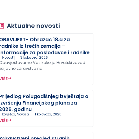
Aktualne novosti
OBAVIJEST- Obrazac 18.a za
radnike iz trećih zemalja –
informacije za poslodavce i radnike
Novosti
3 kolovoza, 2026
Obavještavamo Vas kako je Hrvatski zavod
za javno zdravstvo na
VIŠE
Prijedlog Polugodišnjeg izvještaja o
izvršenju Financijskog plana za
2026. godinu
Izvješća
,
Novosti
1 kolovoza, 2026
VIŠE
Zdravstveni pregled stranih