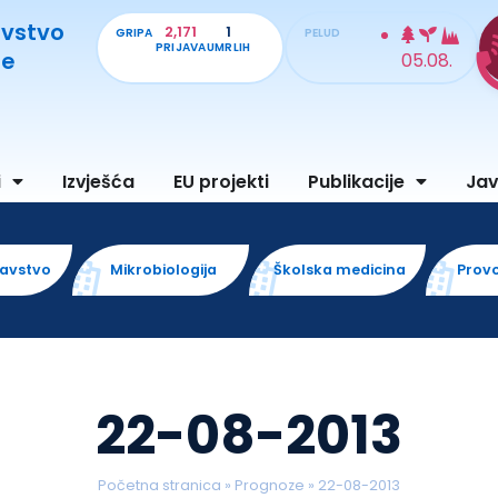
avstvo
2,171
1
GRIPA
PELUD
PRIJAVA
UMRLIH
je
05.08.
i
Izvješća
EU projekti
Publikacije
Ja
ravstvo
Mikrobiologija
Školska medicina
Prov
22-08-2013
Početna stranica
»
Prognoze
»
22-08-2013