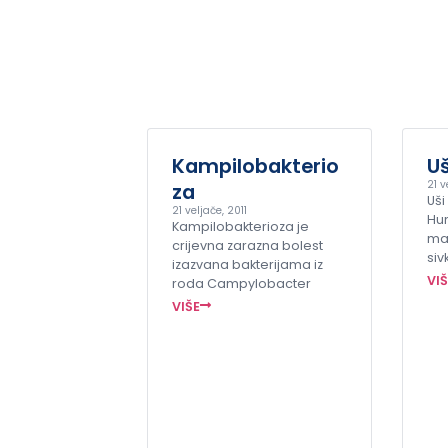
Kampilobakterio
Uš
21 v
za
Uši
21 veljače, 2011
Hu
Kampilobakterioza je
mal
crijevna zarazna bolest
siv
izazvana bakterijama iz
VI
roda Campylobacter
VIŠE