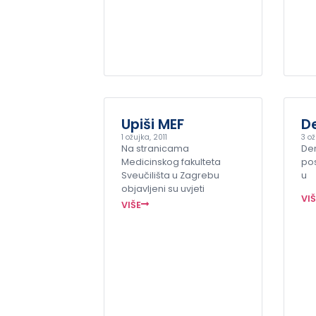
Upiši MEF
De
1 ožujka, 2011
3 ož
Na stranicama
Der
Medicinskog fakulteta
pos
Sveučilišta u Zagrebu
u
objavljeni su uvjeti
VI
VIŠE