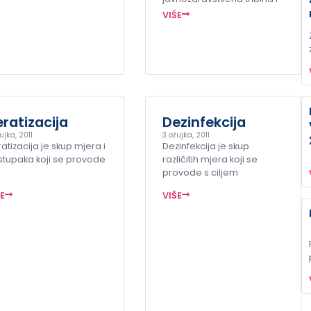
VIŠE
ratizacija
Dezinfekcija
ujka, 2011
3 ožujka, 2011
atizacija je skup mjera i
Dezinfekcija je skup
tupaka koji se provode
različitih mjera koji se
provode s ciljem
ŠE
VIŠE