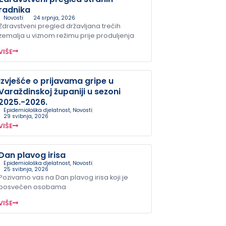
radnika
Novosti
24 srpnja, 2026
Zdravstveni pregled državljana trećih
zemalja u viznom režimu prije produljenja
VIŠE
Izvješće o prijavama gripe u
Varaždinskoj županiji u sezoni
2025.-2026.
Epidemiološka djelatnost
,
Novosti
29 svibnja, 2026
VIŠE
Dan plavog irisa
Epidemiološka djelatnost
,
Novosti
25 svibnja, 2026
Pozivamo vas na Dan plavog irisa koji je
posvećen osobama
VIŠE