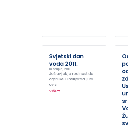
Svjetski dan
O
voda 2011.
po
18 ožujka, 2011
o
Još uvijek je realnost da
zd
otprilike 1,1 milijarda ljudi
ovisi
U
VIŠE
ur
sr
V
Žu
s