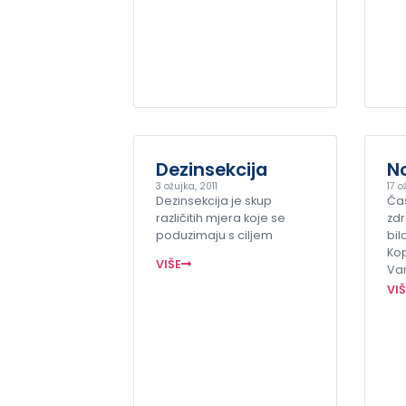
Dezinsekcija
N
3 ožujka, 2011
17 o
Dezinsekcija je skup
Ča
različitih mjera koje se
zdr
poduzimaju s ciljem
bil
Kop
VIŠE
Va
VI