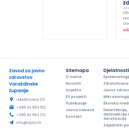
zd
22 o
Obi
sva
Ov
VI
Sitemapa
Djelatnost
Zavod za javno
zdravstvo
O nama
Epidemiologi
Varaždinske
Novosti
Zdravstvena 
županije
Izvješća
Javno zdrav
EU projekti
Mikrobiologi
I.Meštrovića 1/11
Publikacije
Školska med
+385 42 653 152
Javna nabava
Dezinfekcija,
dezinsekcija i
+385 42 653 172
Kontakt
deratizacija
info@zzjzzv.hr
Zajednički po