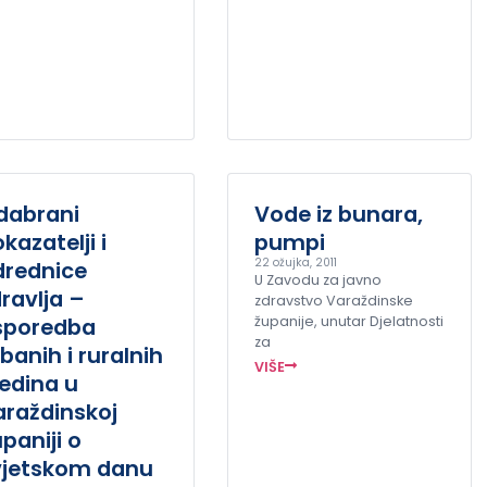
dabrani
Vode iz bunara,
kazatelji i
pumpi
22 ožujka, 2011
drednice
U Zavodu za javno
ravlja –
zdravstvo Varaždinske
sporedba
županije, unutar Djelatnosti
za
banih i ruralnih
VIŠE
edina u
araždinskoj
paniji o
vjetskom danu