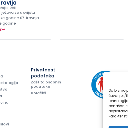
ravlja
žujka, 2011
lježava se u svijetu
ke godine 07. travnja.
e godine
ŠE
i
Privatnost
podataka
ja
Zaštita osobnih
ekologija
podataka
stvo
Da bismo pr
Kolačići
čuvanje i/i
ja
tehnologij
icina
ponašanje p
Nepristana
karakteristi
slovi