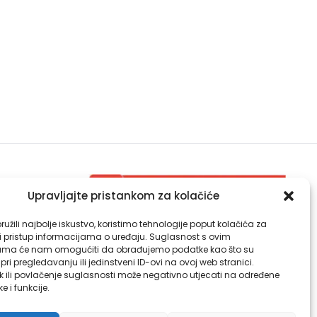
Upravljajte pristankom za kolačiće
Djelatnost za zdravstvenu ekologiju
užili najbolje iskustvo, koristimo tehnologije poput kolačića za
Djelatnost za kliničku mikrobiologiju
li pristup informacijama o uređaju. Suglasnost s ovim
ama će nam omogućiti da obrađujemo podatke kao što su
ri pregledavanju ili jedinstveni ID-ovi na ovoj web stranici.
k ili povlačenje suglasnosti može negativno utjecati na određene
ke i funkcije.