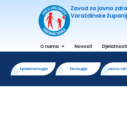
Zavod za javno zdr
Varaždinske župani
O nama
Novosti
Djelatnost
Epidemiologija
Ekologija
Javno zd