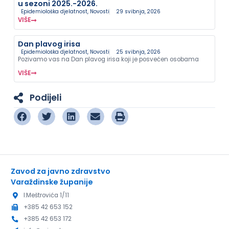
u sezoni 2025.-2026.
Epidemiološka djelatnost
,
Novosti
29 svibnja, 2026
VIŠE
Dan plavog irisa
Epidemiološka djelatnost
,
Novosti
25 svibnja, 2026
Pozivamo vas na Dan plavog irisa koji je posvećen osobama
VIŠE
Podijeli
Zavod za javno zdravstvo
Varaždinske županije
I.Meštrovića 1/11
+385 42 653 152
+385 42 653 172