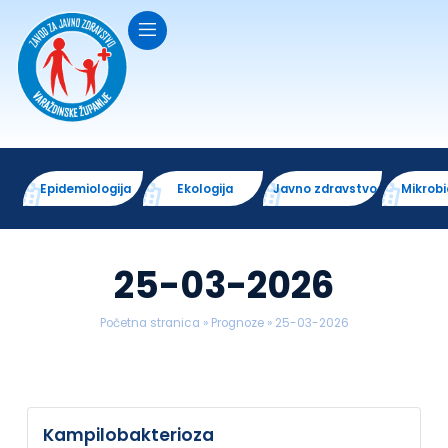
Epidemiologija
Ekologija
Javno zdravstvo
Mikrobi
25-03-2026
Početna stranica
»
Prognoze
»
25-03-2026
Kampilobakterioza