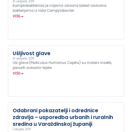
21 veljače, 2011
Kampilobakterioza je crijevna zarazna bolest izazvana
bakterijama iz roda Campylobacter
VIŠE
Ušljivost glave
21 veljače, 2011
Uši glave (Pediculus Humanus Capitis) su maleni insekti,
paraziti sivkasto-bijele
VIŠE
Odabrani pokazatelji i odrednice
zdravlja – usporedba urbanih i ruralnih
sredina u Varaždinskoj županiji
1 ožujka, 2011