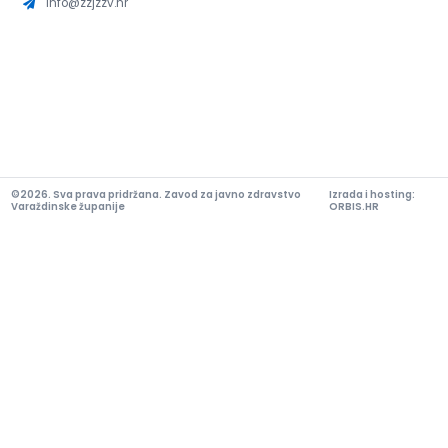
info@zzjzzv.hr
©2026. Sva prava pridržana. Zavod za javno zdravstvo
Izrada i hosting:
Varaždinske županije
ORBIS.HR