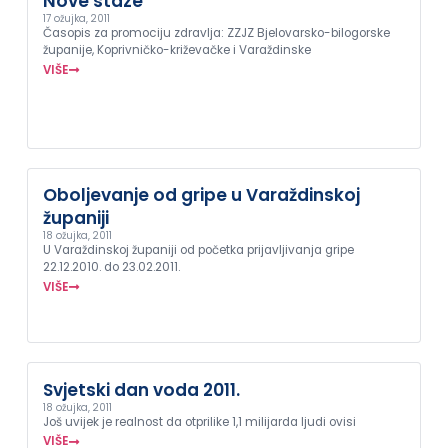
Nove staze
17 ožujka, 2011
Časopis za promociju zdravlja: ZZJZ Bjelovarsko-bilogorske
županije, Koprivničko-križevačke i Varaždinske
VIŠE
Oboljevanje od gripe u Varaždinskoj
županiji
18 ožujka, 2011
U Varaždinskoj županiji od početka prijavljivanja gripe
22.12.2010. do 23.02.2011.
VIŠE
Svjetski dan voda 2011.
18 ožujka, 2011
Još uvijek je realnost da otprilike 1,1 milijarda ljudi ovisi
VIŠE