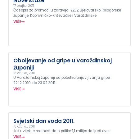
Nove staze
17 ožujka, 2011
Časopis za promociju zdravlja: ZZJZ Bjelovarsko-bilogorske
županije, Koprivničko-križevačke i Varaždinske
VIŠE
Oboljevanje od gripe u Varaždinskoj
županiji
18 ožujka, 2011
U Varaždinskoj županiji od početka prijavljivanja gripe
22.12.2010. do 23.02.2011.
VIŠE
Svjetski dan voda 2011.
18 ožujka, 2011
Još uvijek je realnost da otprilike 1,1 milijarda ljudi ovisi
VIŠE