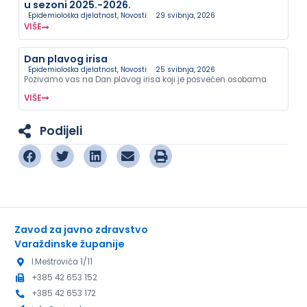
u sezoni 2025.-2026.
Epidemiološka djelatnost
,
Novosti
29 svibnja, 2026
VIŠE
Dan plavog irisa
Epidemiološka djelatnost
,
Novosti
25 svibnja, 2026
Pozivamo vas na Dan plavog irisa koji je posvećen osobama
VIŠE
Podijeli
Zavod za javno zdravstvo
Varaždinske županije
I.Meštrovića 1/11
+385 42 653 152
+385 42 653 172