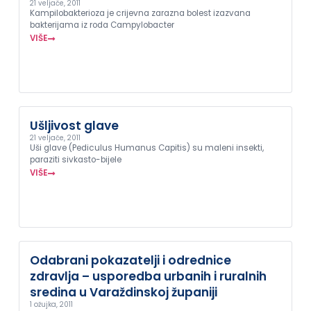
21 veljače, 2011
Kampilobakterioza je crijevna zarazna bolest izazvana
bakterijama iz roda Campylobacter
VIŠE
Ušljivost glave
21 veljače, 2011
Uši glave (Pediculus Humanus Capitis) su maleni insekti,
paraziti sivkasto-bijele
VIŠE
Odabrani pokazatelji i odrednice
zdravlja – usporedba urbanih i ruralnih
sredina u Varaždinskoj županiji
1 ožujka, 2011