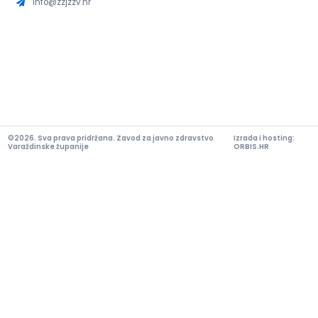
info@zzjzzv.hr
©2026. Sva prava pridržana. Zavod za javno zdravstvo
Izrada i hosting:
Varaždinske županije
ORBIS.HR