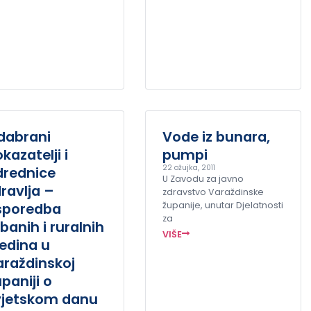
dabrani
Vode iz bunara,
kazatelji i
pumpi
22 ožujka, 2011
drednice
U Zavodu za javno
ravlja –
zdravstvo Varaždinske
sporedba
županije, unutar Djelatnosti
za
banih i ruralnih
VIŠE
edina u
araždinskoj
paniji o
vjetskom danu