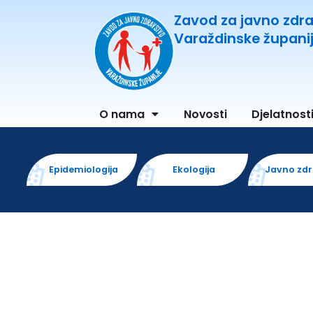
Zavod za javno zdr
Varaždinske župani
O nama
Novosti
Djelatnost
Epidemiologija
Ekologija
Javno zd