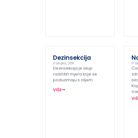
Dezinsekcija
N
3 ožujka, 2011
17 o
Dezinsekcija je skup
Ča
različitih mjera koje se
zdr
poduzimaju s ciljem
bil
Kop
VIŠE
Va
VI