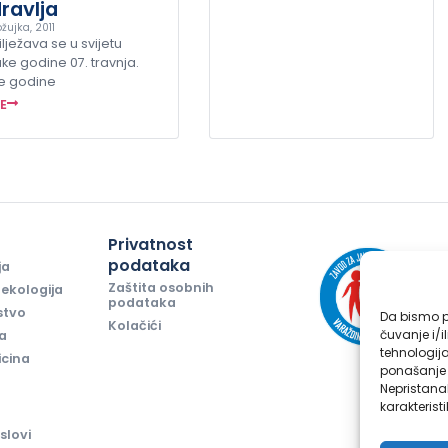
ravlja
žujka, 2011
lježava se u svijetu
ke godine 07. travnja.
e godine
ŠE
i
Privatnost
podataka
ja
Zaštita osobnih
ekologija
podataka
stvo
Da bismo pr
Kolačići
čuvanje i/i
ja
tehnologij
icina
ponašanje p
Nepristana
karakteristi
slovi