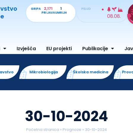
avstvo
2,171
1
GRIPA
PELUD
PRIJAVA
UMRLIH
je
08.08.
i
Izvješća
EU projekti
Publikacije
Ja
ravstvo
Mikrobiologija
Školska medicina
Prov
30-10-2024
Početna stranica
»
Prognoze
»
30-10-2024