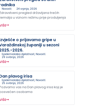
radnika
Novosti
24 srpnja, 2026
Zdravstveni pregled državljana trećih
zemalja u viznom režimu prije produljenja
VIŠE
Izvješće o prijavama gripe u
Varaždinskoj županiji u sezoni
2025.-2026.
Epidemiološka djelatnost
,
Novosti
29 svibnja, 2026
VIŠE
Dan plavog irisa
Epidemiološka djelatnost
,
Novosti
25 svibnja, 2026
Pozivamo vas na Dan plavog irisa koji je
posvećen osobama
VIŠE