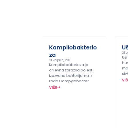
Kampilobakterio
Uš
21 v
za
Uši
21 veljače, 2011
Hu
Kampilobakterioza je
mal
crijevna zarazna bolest
siv
izazvana bakterijama iz
VI
roda Campylobacter
VIŠE