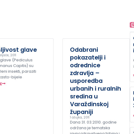
ljivost glave
Odabrani
eljače, 2011
pokazatelji i
 glave (Pediculus
odrednice
manus Capitis) su
eni insekti, paraziti
zdravlja –
kasto-bijele
usporedba
ŠE
urbanih i ruralnih
sredina u
Varaždinskoj
županiji
1 ožujka, 2011
Dana 31. 03.2010. godine
održana je tematska
javnozdravstvena tribina i