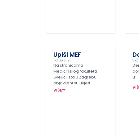
Upiši MEF
De
1 ožujka, 2011
3 ož
Na stranicama
Der
Medicinskog fakulteta
pos
Sveučilišta u Zagrebu
u
objavljeni su uvjeti
VI
VIŠE