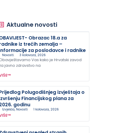
Aktualne novosti
OBAVIJEST- Obrazac 18.a za
radnike iz trećih zemalja –
informacije za poslodavce i radnike
Novosti
3 kolovoza, 2026
Obavještavamo Vas kako je Hrvatski zavod
za javno zdravstvo na
VIŠE
Prijedlog Polugodišnjeg izvještaja o
izvršenju Financijskog plana za
2026. godinu
Izvješća
,
Novosti
1 kolovoza, 2026
VIŠE
Zdravstveni pregled stranih