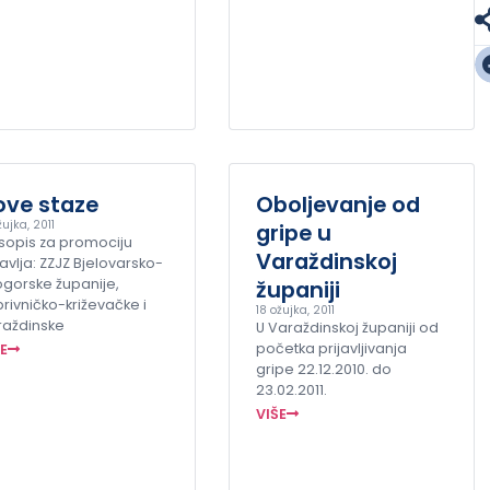
ove staze
Oboljevanje od
žujka, 2011
gripe u
sopis za promociju
Varaždinskoj
avlja: ZZJZ Bjelovarsko-
ogorske županije,
županiji
rivničko-križevačke i
18 ožujka, 2011
raždinske
U Varaždinskoj županiji od
početka prijavljivanja
ŠE
gripe 22.12.2010. do
23.02.2011.
VIŠE