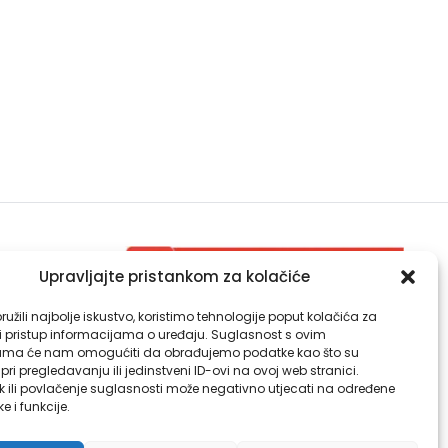
Upravljajte pristankom za kolačiće
Djelatnost za zdravstvenu ekologiju
užili najbolje iskustvo, koristimo tehnologije poput kolačića za
Djelatnost za kliničku mikrobiologiju
li pristup informacijama o uređaju. Suglasnost s ovim
ama će nam omogućiti da obrađujemo podatke kao što su
ri pregledavanju ili jedinstveni ID-ovi na ovoj web stranici.
k ili povlačenje suglasnosti može negativno utjecati na određene
ke i funkcije.