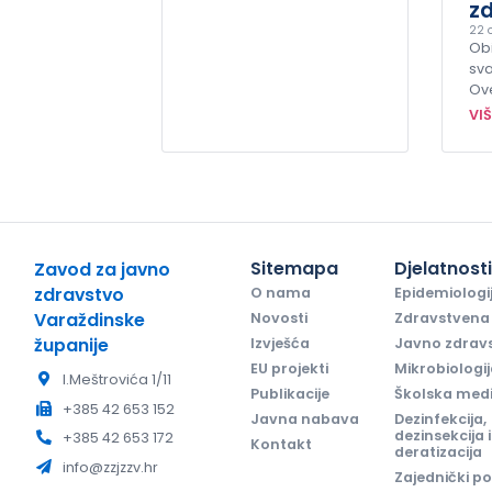
zd
22 o
Obi
sva
Ov
VI
Sitemapa
Djelatnost
Zavod za javno
zdravstvo
O nama
Epidemiologi
Varaždinske
Novosti
Zdravstvena 
županije
Izvješća
Javno zdrav
EU projekti
Mikrobiologi
I.Meštrovića 1/11
Publikacije
Školska med
+385 42 653 152
Javna nabava
Dezinfekcija,
dezinsekcija i
+385 42 653 172
Kontakt
deratizacija
info@zzjzzv.hr
Zajednički po