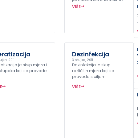
VIŠE
ratizacija
Dezinfekcija
ujka, 2011
3 ožujka, 2011
atizacija je skup mjera i
Dezinfekcija je skup
tupaka koji se provode
različitih mjera koji se
provode s ciljem
ŠE
VIŠE