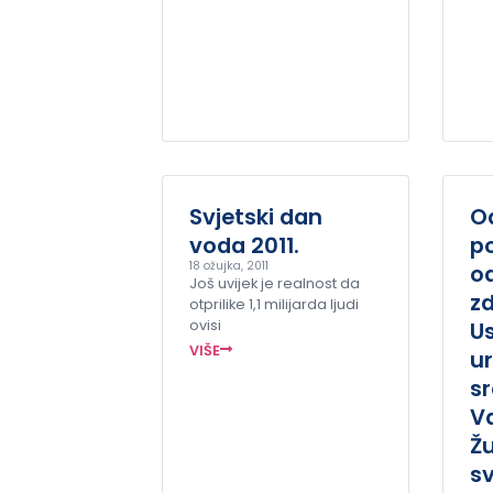
Svjetski dan
O
voda 2011.
po
18 ožujka, 2011
o
Još uvijek je realnost da
zd
otprilike 1,1 milijarda ljudi
ovisi
U
VIŠE
ur
sr
V
Žu
s