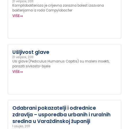
21 veljače, 2011
Kampilobakterioza je crijevna zarazna bolest izazvana
bakterijama iz roda Campylobacter
VIŠE
Ušljivost glave
21 veljače, 2011
Uši glave (Pediculus Humanus Capitis) su maleni insekti,
paraziti sivkasto-bijele
VIŠE
Odabrani pokazatelji i odrednice
zdravlja – usporedba urbanih i ruralnih
sredina u Varaždinskoj županiji
1 ožujka, 2011