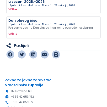
u sezoni 2025.-2026.
Epidemiološka djelatnost
,
Novosti
29 svibnja, 2026
VIŠE
Dan plavog irisa
Epidemiološka djelatnost
,
Novosti
25 svibnja, 2026
Pozivamo vas na Dan plavog irisa koji je posvećen osobama
VIŠE
Podijeli
Zavod za javno zdravstvo
Varaždinske županije
I.Meštrovića 1/11
+385 42 653 152
+385 42 653 172