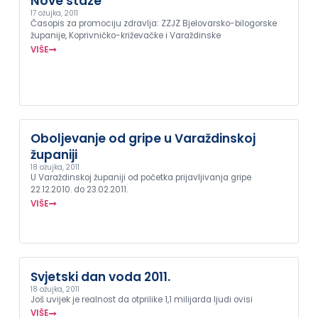
Nove staze
17 ožujka, 2011
Časopis za promociju zdravlja: ZZJZ Bjelovarsko-bilogorske
županije, Koprivničko-križevačke i Varaždinske
VIŠE
Oboljevanje od gripe u Varaždinskoj
županiji
18 ožujka, 2011
U Varaždinskoj županiji od početka prijavljivanja gripe
22.12.2010. do 23.02.2011.
VIŠE
Svjetski dan voda 2011.
18 ožujka, 2011
Još uvijek je realnost da otprilike 1,1 milijarda ljudi ovisi
VIŠE