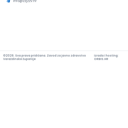
info@zzjzzv.hr
©2026. Sva prava pridržana. Zavod za javno zdravstvo
Izrada i hosting:
Varaždinske županije
ORBIS.HR